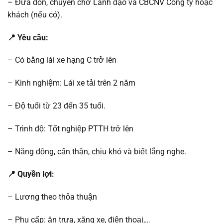
– Đưa đón, chuyên chở Lãnh đạo và CBCNV Công ty hoặc
khách (nếu có).
📍 Yêu cầu:
– Có bằng lái xe hạng C trở lên
– Kinh nghiệm: Lái xe tải trên 2 năm
– Độ tuổi từ 23 đến 35 tuổi.
– Trình độ: Tốt nghiệp PTTH trở lên
– Năng động, cẩn thận, chịu khó và biết lắng nghe.
📍 Quyền lợi:
– Lương theo thỏa thuận
– Phụ cấp: ăn trưa, xăng xe, điện thoại,…