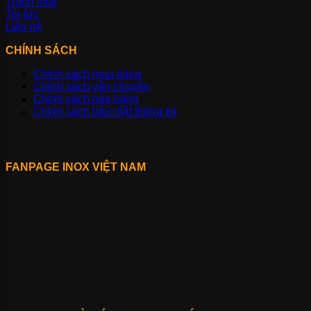
Tranh inox
Tin tức
Liên hệ
CHÍNH SÁCH
Chính sách mua hàng
Chính sách vận chuyển
Chính sách bảo hành
Chính sách bảo mật thông tin
FANPAGE INOX VIỆT NAM