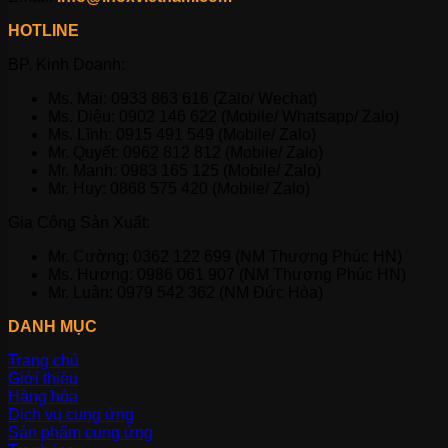
HOTLINE
BP. Kinh Doanh:
Ms. Mai: 0933 863 616 (Zalo/ Wechat)
Ms. Diệu: 0902 146 622 (Mobile/ Whatsapp/ Zalo)
Ms. Lĩnh: 0915 491 549 (Mobile/ Zalo)
Mr. Quyết: 0962 812 812 (Mobile/ Zalo)
Mr. Mạnh: 0983 165 125 (Mobile/ Zalo)
Mr. Huy: 0868 575 420 (Mobile/ Zalo)
Gia Công Sản Xuất:
Mr. Cường: 0362 122 699 (NM Thượng Phúc HN)
Ms. Hương: 0986 061 907 (NM Thượng Phúc HN)
Mr. Luân: 0979 542 362 (NM Đức Hòa)
DANH MỤC
Trang chủ
Giới thiệu
Hàng hóa
Dịch vụ cung ứng
Sản phẩm cung ứng