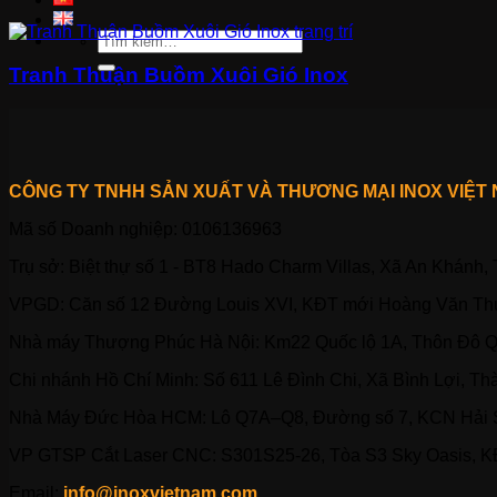
Tìm
kiếm:
Tranh Thuận Buồm Xuôi Gió Inox
CÔNG TY TNHH SẢN XUẤT VÀ THƯƠNG MẠI INOX VIỆT
Mã số Doanh nghiệp: 0106136963
Trụ sở: Biệt thự số 1 - BT8 Hado Charm Villas, Xã An Khánh,
VPGD: Căn số 12 Đường Louis XVI, KĐT mới Hoàng Văn Thụ
Nhà máy Thượng Phúc Hà Nội: Km22 Quốc lộ 1A, Thôn Đô Q
Chi nhánh Hồ Chí Minh: Số 611 Lê Đình Chi, Xã Bình Lợi, Th
Nhà Máy Đức Hòa HCM: Lô Q7A–Q8, Đường số 7, KCN Hải Sơ
VP GTSP Cắt Laser CNC: S301S25-26, Tòa S3 Sky Oasis, K
Email:
info@inoxvietnam.com