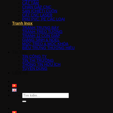
CẮT TẤM
CHẤN GẤP CNC
SAN (CHIẾT) CUỘN
CẮT CNC LASER
PHỦ PVC, PE CÁC LOẠI
Tranh Inox
TRANH TRƯNG BÀY
TRANH TREO TƯỜNG
TRANH 12 CON GIÁP
GIÁNG SINH & NOEL
MÓC TREO & MÓC KHÓA
BIỂU TRƯNG THƯƠNG HIỆU
Tin Tức
TIN CÔNG TY
TIN THỊ TRƯỜNG
THÔNG TIN HỮU ÍCH
TUYỂN DỤNG
LIÊN HỆ
Tìm
kiếm: