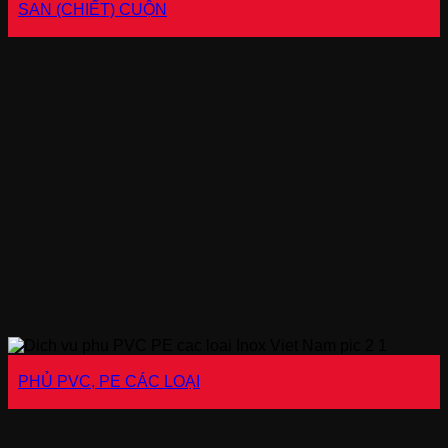
SAN (CHIẾT) CUỘN
PHỦ PVC, PE CÁC LOẠI