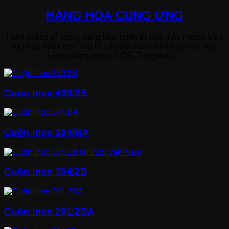
HÀNG HÓA CUNG ỨNG
Thép không gỉ (inox) dạng tấm, cuộn từ nhà máy Posco VST
và nhập khẩu trực tiếp từ các tập đoàn, nhà máy lớn như
Lisco, Hongwang, LCG, Tsingshan…
Cuộn inox 430/2B
Cuộn Inox 304/BA
Cuộn Inox 304/2B
Cuộn Inox 201/2BA