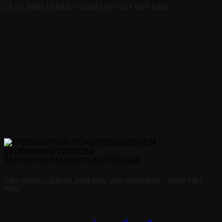
LỄ KỶ NIỆM 13 NĂM THÀNH LẬP INOX VIỆT NAM
DẤU ẤN DU LỊCH HÈ 2026 KHU VỰC MIỀN BẮC – INOX VIỆT
NAM