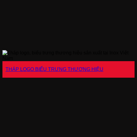
THÁP LOGO BIỂU TRƯNG THƯƠNG HIỆU