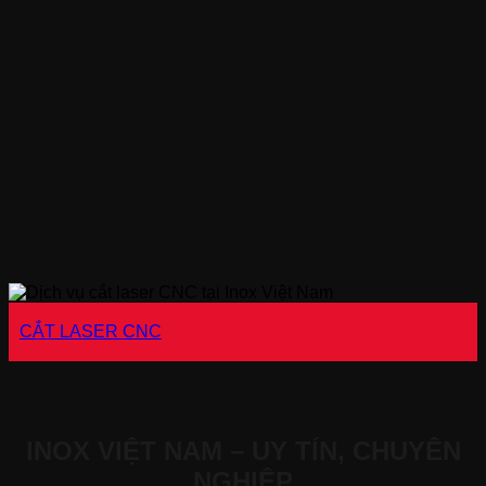
CẮT LASER CNC
INOX VIỆT NAM – UY TÍN, CHUYÊN
NGHIỆP