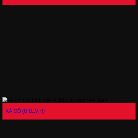
XÀ GỒ (U,I,L,V,H)