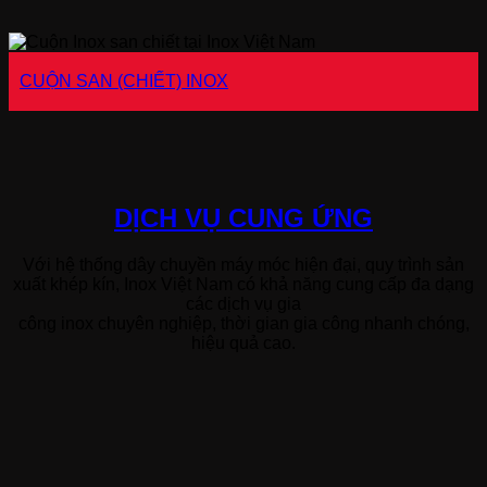
CUỘN SAN (CHIẾT) INOX
DỊCH VỤ CUNG ỨNG
Với hệ thống dây chuyền máy móc hiện đại, quy trình sản
xuất khép kín, Inox Việt Nam có khả năng cung cấp đa dạng
các dịch vụ gia
công inox chuyên nghiệp, thời gian gia công nhanh chóng,
hiệu quả cao.