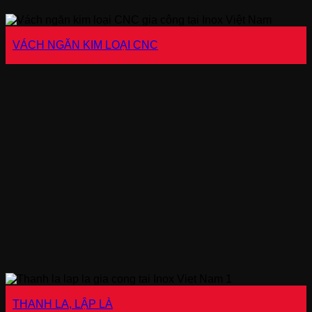
VÁCH NGĂN KIM LOẠI CNC
THANH LA, LẬP LÀ