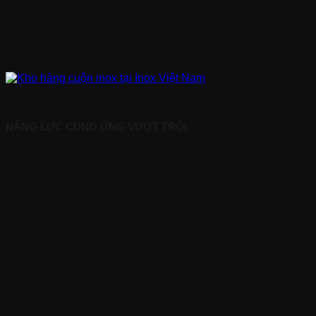
NĂNG LỰC CUNG ỨNG VƯỢT TRỘI