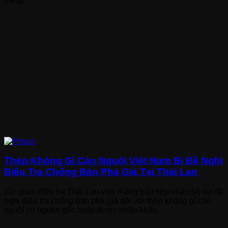
trong...
Thép Không Gỉ Cán Nguội Việt Nam Bị Đề Nghị
Điều Tra Chống Bán Phá Giá Tại Thái Lan
Cơ quan điều tra Thái Lan vừa thông báo tiếp nhận hồ sơ đề
nghị điều tra chống bán phá giá đối với thép không gỉ cán
nguội có nguồn gốc hoặc được nhập khẩu...