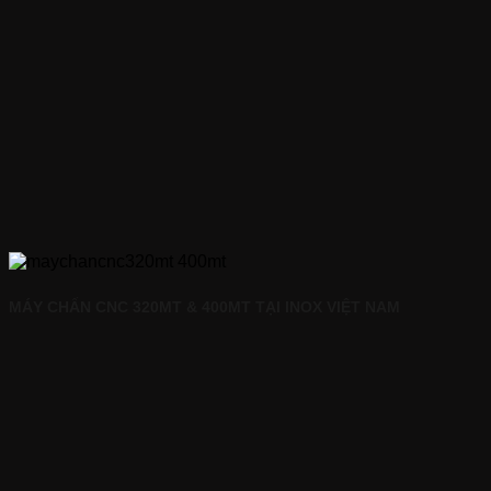
MÁY CHẤN CNC 320MT & 400MT TẠI INOX VIỆT NAM