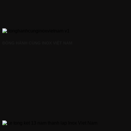
ĐỒNG HÀNH CÙNG INOX VIỆT NAM