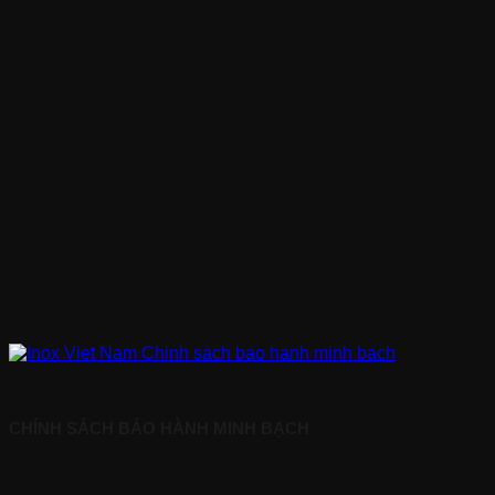
CHÍNH SÁCH BẢO HÀNH MINH BẠCH