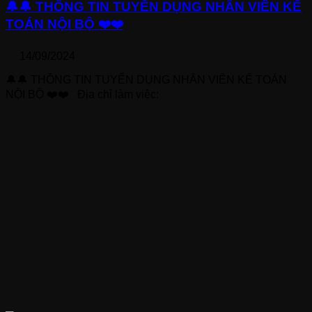
🔔🔔 THÔNG TIN TUYỂN DỤNG NHÂN VIÊN KẾ
TOÁN NỘI BỘ ❤️❤️
14/09/2024
🔔🔔 THÔNG TIN TUYỂN DỤNG NHÂN VIÊN KẾ TOÁN
NỘI BỘ ❤️❤️ Địa chỉ làm việc: