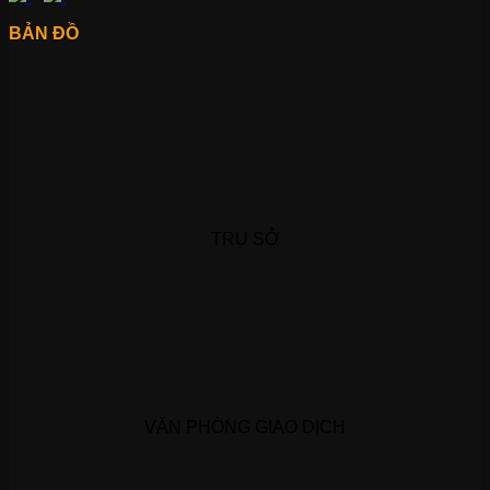
BẢN ĐỒ
TRỤ SỞ
VĂN PHÒNG GIAO DỊCH