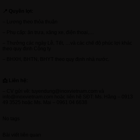
📍 Quyền lợi:
– Lương theo thỏa thuận
– Phụ cấp: ăn trưa, xăng xe, điện thoại,…
– Thưởng các ngày Lễ, Tết, …và các chế độ phúc lợi khác
theo quy định Công ty
– BHXH, BHTN, BHYT theo quy định nhà nước.
📩 Liên hệ:
– CV gửi về: tuyendung@inoxvietnam.com và
info@inoxvietnam.com hoặc liên hệ SĐT: Ms. Hằng – 0913
49 3525 hoặc Ms. Mai – 0961 04 6638
No tags
Bài viết liên quan