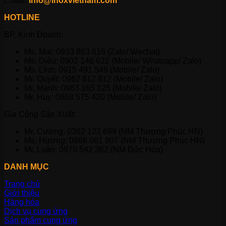
Email:
info@inoxvietnam.com
HOTLINE
BP. Kinh Doanh:
Ms. Mai: 0933 863 616 (Zalo/ Wechat)
Ms. Diệu: 0902 146 622 (Mobile/ Whatsapp/ Zalo)
Ms. Lĩnh: 0915 491 549 (Mobile/ Zalo)
Mr. Quyết: 0962 812 812 (Mobile/ Zalo)
Mr. Mạnh: 0983 165 125 (Mobile/ Zalo)
Mr. Huy: 0868 575 420 (Mobile/ Zalo)
Gia Công Sản Xuất:
Mr. Cường: 0362 122 699 (NM Thượng Phúc HN)
Ms. Hương: 0986 061 907 (NM Thượng Phúc HN)
Mr. Luân: 0979 542 362 (NM Đức Hòa)
DANH MỤC
Trang chủ
Giới thiệu
Hàng hóa
Dịch vụ cung ứng
Sản phẩm cung ứng