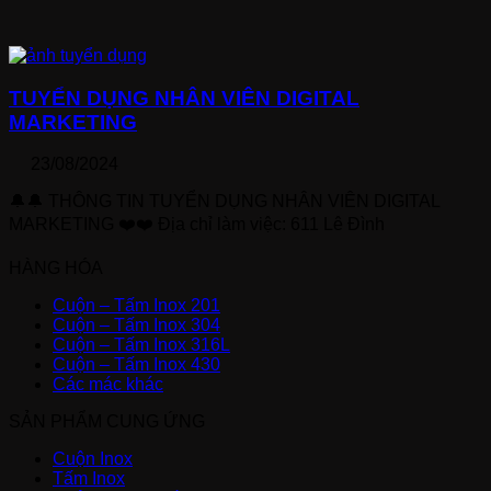
TUYỂN DỤNG NHÂN VIÊN DIGITAL
MARKETING
23/08/2024
🔔🔔 THÔNG TIN TUYỂN DỤNG NHÂN VIÊN DIGITAL
MARKETING ❤️❤️ Địa chỉ làm việc: 611 Lê Đình
HÀNG HÓA
Cuộn – Tấm Inox 201
Cuộn – Tấm Inox 304
Cuộn – Tấm Inox 316L
Cuộn – Tấm Inox 430
Các mác khác
SẢN PHẨM CUNG ỨNG
Cuộn Inox
Tấm Inox