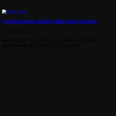
TUYỂN DỤNG NHÂN VIÊN KINH DOANH
23/08/2024
🔔🔔 THÔNG TIN TUYỂN DỤNG NHÂN VIÊN KINH
DOANH ❤️❤️ Địa chỉ làm việc: 611 Lê Đình