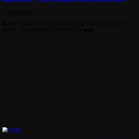
14/09/2024
🔔🔔 THÔNG TIN TUYỂN DỤNG: KẾ TOÁN KHO SẢN
XUẤT – TẠI THƯỜNG TÍN, HÀ NỘI ❤️❤️