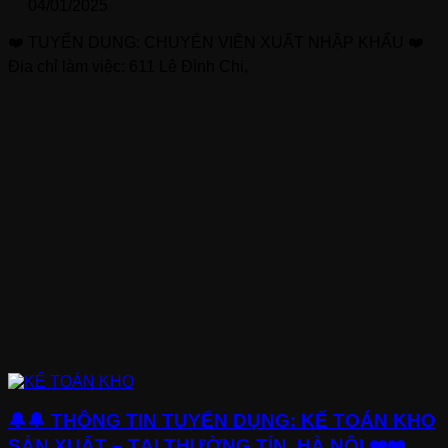
04/01/2025
❤️ TUYỂN DỤNG: CHUYÊN VIÊN XUẤT NHẬP KHẨU ❤️
Địa chỉ làm việc: 611 Lê Đình Chi,
🔔🔔 THÔNG TIN TUYỂN DỤNG: KẾ TOÁN KHO
SẢN XUẤT – TẠI THƯỜNG TÍN, HÀ NỘI ❤️❤️