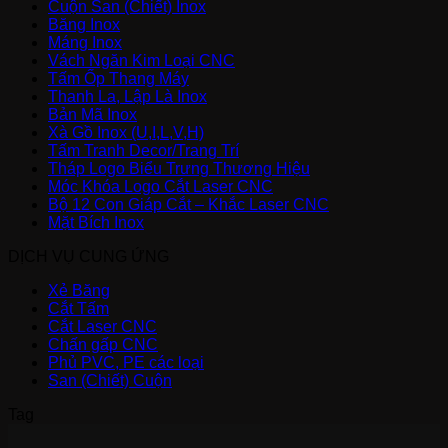
Cuộn San (Chiết) Inox
Băng Inox
Máng Inox
Vách Ngăn Kim Loại CNC
Tấm Ốp Thang Máy
Thanh La, Lập Là Inox
Bản Mã Inox
Xà Gồ Inox (U,I,L,V,H)
Tấm Tranh Decor/Trang Trí
Tháp Logo Biểu Trưng Thương Hiệu
Móc Khóa Logo Cắt Laser CNC
Bộ 12 Con Giáp Cắt – Khắc Laser CNC
Mặt Bích Inox
DỊCH VỤ CUNG ỨNG
Xẻ Băng
Cắt Tấm
Cắt Laser CNC
Chấn gấp CNC
Phủ PVC, PE các loại
San (Chiết) Cuộn
Tag