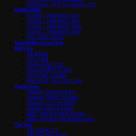
PROFILE – HỒ SƠ NĂNG LỰC
HÀNG HÓA
CUỘN – TẤM INOX 201
CUỘN – TẤM INOX 304
CUỘN – TẤM INOX 316L
CUỘN – TẤM INOX 430
CÁC MÁC KHÁC
Sản Phẩm Cung Ứng
Dịch Vụ
XẺ BĂNG
CẮT TẤM
CHẤN GẤP CNC
SAN (CHIẾT) CUỘN
CẮT CNC LASER
PHỦ PVC, PE CÁC LOẠI
Tranh Inox
TRANH TRƯNG BÀY
TRANH TREO TƯỜNG
TRANH 12 CON GIÁP
GIÁNG SINH & NOEL
MÓC TREO & MÓC KHÓA
BIỂU TRƯNG THƯƠNG HIỆU
Tin Tức
TIN CÔNG TY
TIN THỊ TRƯỜNG