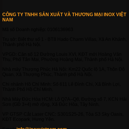
CÔNG TY TNHH SẢN XUẤT VÀ THƯƠNG MẠI INOX VIỆT
NAM
Mã số Doanh nghiệp: 0106136963
Trụ sở: Biệt thự số 1 - BT8 Hado Charm Villas, Xã An Khánh,
Thành phố Hà Nội.
VPGD: Căn số 12 Đường Louis XVI, KĐT mới Hoàng Văn
Thụ, Phố Tân Mai, Phường Hoàng Mai, Thành phố Hà Nội.
Nhà máy Thượng Phúc Hà Nội: Km22 Quốc lộ 1A, Thôn Đô
Quan, Xã Thượng Phúc, Thành phố Hà Nội.
Chi nhánh Hồ Chí Minh: Số 611 Lê Đình Chi, Xã Bình Lợi,
Thành Phố Hồ Chí Minh.
Nhà Máy Đức Hòa HCM: Lô Q7A–Q8, Đường số 7, KCN Hải
Sơn (GĐ 3+4) mở rộng, Xã Đức Hòa, Tây Ninh.
VP GTSP Cắt Laser CNC: S301S25-26, Tòa S3 Sky Oasis,
KĐT Ecopark, Hưng Yên.