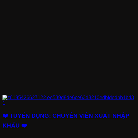
❤️ TUYỂN DỤNG: CHUYÊN VIÊN XUẤT NHẬP
KHẨU ❤️