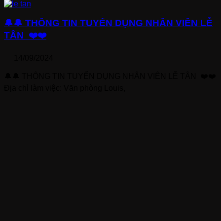
🔔🔔 THÔNG TIN TUYỂN DỤNG NHÂN VIÊN LỄ
TÂN ❤️❤️
14/09/2024
🔔🔔 THÔNG TIN TUYỂN DỤNG NHÂN VIÊN LỄ TÂN ❤️❤️
Địa chỉ làm việc: Văn phòng Louis,