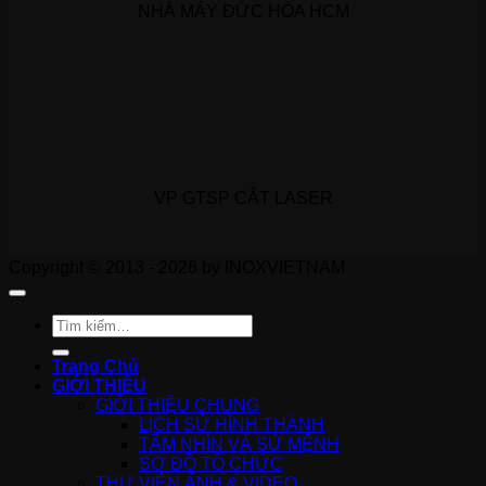
NHÀ MÁY ĐỨC HÒA HCM
VP GTSP CẮT LASER
Copyright © 2013 - 2026 by INOXVIETNAM
Tìm
kiếm:
Trang Chủ
GIỚI THIỆU
GIỚI THIỆU CHUNG
LỊCH SỬ HÌNH THÀNH
TẦM NHÌN VÀ SỨ MỆNH
SƠ ĐỒ TỔ CHỨC
THƯ VIỆN ẢNH & VIDEO