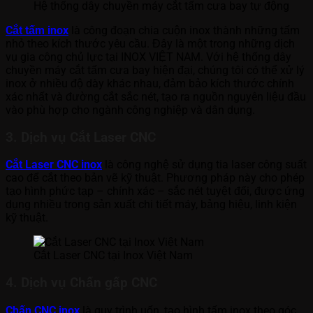
Hệ thống dây chuyền máy cắt tấm cưa bay tự động
Cắt tấm inox
là công đoạn chia cuộn inox thành những tấm
nhỏ theo kích thước yêu cầu. Đây là một trong những dịch
vụ gia công chủ lực tại INOX VIỆT NAM. Với hệ thống dây
chuyền máy cắt tấm cưa bay hiện đại, chúng tôi có thể xử lý
inox ở nhiều độ dày khác nhau, đảm bảo kích thước chính
xác nhất và đường cắt sắc nét, tạo ra nguồn nguyên liệu đầu
vào phù hợp cho ngành công nghiệp và dân dụng.
3. Dịch vụ Cắt Laser CNC
Cắt Laser CNC inox
là công nghệ sử dụng tia laser công suất
cao để cắt theo bản vẽ kỹ thuật. Phương pháp này cho phép
tạo hình phức tạp – chính xác – sắc nét tuyệt đối, được ứng
dụng nhiều trong sản xuất chi tiết máy, bảng hiệu, linh kiện
kỹ thuật.
Cắt Laser CNC tại Inox Việt Nam
4. Dịch vụ Chấn gấp CNC
Chấn CNC inox
là quy trình uốn, tạo hình tấm inox theo góc