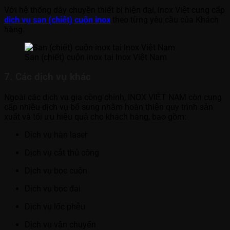
Với hệ thống dây chuyền thiết bị hiện đại, Inox Việt cung cấp
dịch vụ san (chiết) cuộn inox
theo từng yêu cầu của Khách
hàng.
San (chiết) cuộn inox tại Inox Việt Nam
7. Các dịch vụ khác
Ngoài các dịch vụ gia công chính, INOX VIỆT NAM còn cung
cấp nhiều dịch vụ bổ sung nhằm hoàn thiện quy trình sản
xuất và tối ưu hiệu quả cho khách hàng, bao gồm:
Dịch vụ hàn laser
Dịch vụ cắt thủ công
Dịch vụ bọc cuộn
Dịch vụ bọc đai
Dịch vụ lốc phễu
Dịch vụ vận chuyển