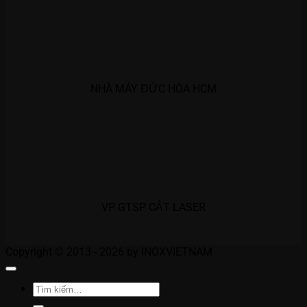
NHÀ MÁY ĐỨC HÒA HCM
VP GTSP CẮT LASER
Copyright © 2013 - 2026 by INOXVIETNAM
Tìm
kiếm: