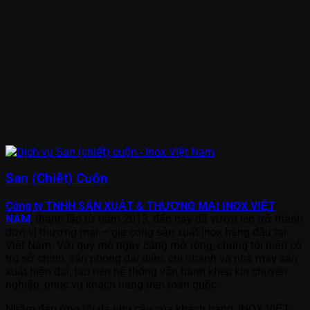
San (Chiết) Cuộn
Công ty TNHH SẢN XUẤT & THƯƠNG MẠI INOX VIỆT
NAM
, thành lập từ năm 2013, đến nay đã vươn lên trở thành
đơn vị thương mại – gia công sản xuất inox hàng đầu tại
Việt Nam. Với quy mô ngày càng mở rộng, chúng tôi hiện có
trụ sở chính, văn phòng đại diện, chi nhánh và nhà máy sản
xuất hiện đại, tạo nên hệ thống vận hành khép kín chuyên
nghiệp, phục vụ khách hàng trên toàn quốc.
Nhằm đáp ứng tối đa nhu cầu của khách hàng, INOX VIỆT