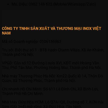
Ms. Diệu: 0902 146 622 (Mobile/Whatsapp/Zalo)
CÔNG TY TNHH SẢN XUẤT VÀ THƯƠNG MẠI INOX VIỆT
NAM
Mã số Doanh nghiệp: 0106136963
Trụ sở: Biệt thự số 1 - BT8 Hado Charm Villas, Xã An Khánh,
Thành phố Hà Nội.
VPGD: Căn số 12 Đường Louis XVI, KĐT mới Hoàng Văn
Thụ, Phố Tân Mai, Phường Hoàng Mai, Thành phố Hà Nội.
Nhà máy Thượng Phúc Hà Nội: Km22 Quốc lộ 1A, Thôn Đô
Quan, Xã Thượng Phúc, Thành phố Hà Nội.
Chi nhánh Hồ Chí Minh: Số 611 Lê Đình Chi, Xã Bình Lợi,
Thành Phố Hồ Chí Minh.
Nhà Máy Đức Hòa HCM: Lô Q7A–Q8, Đường số 7, KCN Hải
Sơn (GĐ 3+4) mở rộng, Xã Đức Hòa, Tây Ninh.