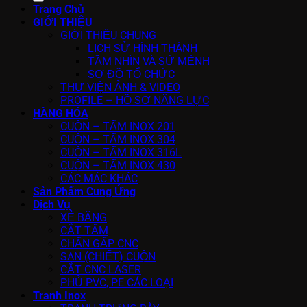
Trang Chủ
GIỚI THIỆU
GIỚI THIỆU CHUNG
LỊCH SỬ HÌNH THÀNH
TẦM NHÌN VÀ SỨ MỆNH
SƠ ĐỒ TỔ CHỨC
THƯ VIỆN ẢNH & VIDEO
PROFILE – HỒ SƠ NĂNG LỰC
HÀNG HÓA
CUỘN – TẤM INOX 201
CUỘN – TẤM INOX 304
CUỘN – TẤM INOX 316L
CUỘN – TẤM INOX 430
CÁC MÁC KHÁC
Sản Phẩm Cung Ứng
Dịch Vụ
XẺ BĂNG
CẮT TẤM
CHẤN GẤP CNC
SAN (CHIẾT) CUỘN
CẮT CNC LASER
PHỦ PVC, PE CÁC LOẠI
Tranh Inox