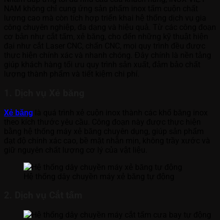
NAM không chỉ cung ứng sản phẩm inox tấm cuộn chất
lượng cao mà còn tích hợp triển khai hệ thống dịch vụ gia
công chuyên nghiệp, đa dạng và hiệu quả. Từ các công đoạn
cơ bản như cắt tấm, xẻ băng, cho đến những kỹ thuật hiện
đại như cắt Laser CNC, chấn CNC, mọi quy trình đều được
thực hiện chính xác và nhanh chóng. Đây chính là nền tảng
giúp khách hàng tối ưu quy trình sản xuất, đảm bảo chất
lượng thành phẩm và tiết kiệm chi phí.
1. Dịch vụ Xẻ băng
Xẻ băng
là quá trình xẻ cuộn inox thành các khổ băng inox
theo kích thước yêu cầu. Công đoạn này được thực hiện
bằng hệ thống máy xẻ băng chuyên dụng, giúp sản phẩm
đạt độ chính xác cao, bề mặt nhẵn mịn, không trầy xước và
giữ nguyên chất lượng cơ lý của vật liệu.
Hệ thống dây chuyền máy xẻ băng tự động
2. Dịch vụ Cắt tấm