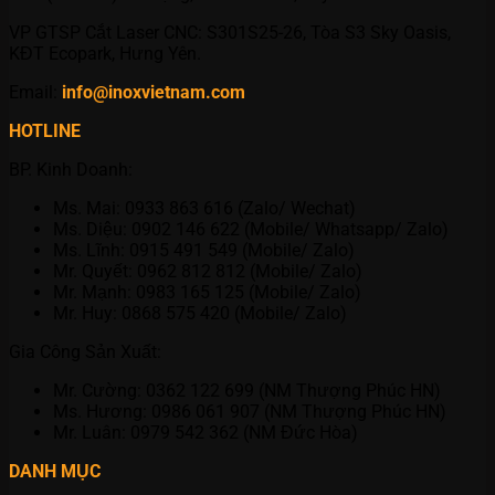
VP GTSP Cắt Laser CNC: S301S25-26, Tòa S3 Sky Oasis,
KĐT Ecopark, Hưng Yên.
Email:
info@inoxvietnam.com
HOTLINE
BP. Kinh Doanh:
Ms. Mai: 0933 863 616 (Zalo/ Wechat)
Ms. Diệu: 0902 146 622 (Mobile/ Whatsapp/ Zalo)
Ms. Lĩnh: 0915 491 549 (Mobile/ Zalo)
Mr. Quyết: 0962 812 812 (Mobile/ Zalo)
Mr. Mạnh: 0983 165 125 (Mobile/ Zalo)
Mr. Huy: 0868 575 420 (Mobile/ Zalo)
Gia Công Sản Xuất:
Mr. Cường: 0362 122 699 (NM Thượng Phúc HN)
Ms. Hương: 0986 061 907 (NM Thượng Phúc HN)
Mr. Luân: 0979 542 362 (NM Đức Hòa)
DANH MỤC