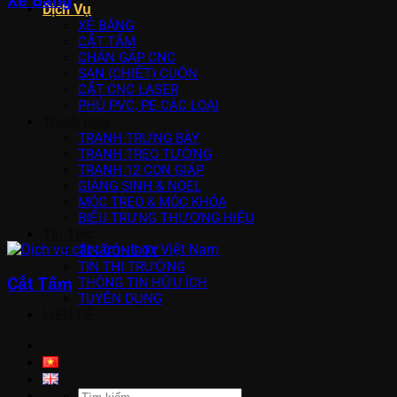
Xẻ Băng
Dịch Vụ
XẺ BĂNG
CẮT TẤM
CHẤN GẤP CNC
SAN (CHIẾT) CUỘN
CẮT CNC LASER
PHỦ PVC, PE CÁC LOẠI
Tranh Inox
TRANH TRƯNG BÀY
TRANH TREO TƯỜNG
TRANH 12 CON GIÁP
GIÁNG SINH & NOEL
MÓC TREO & MÓC KHÓA
BIỂU TRƯNG THƯƠNG HIỆU
Tin Tức
TIN CÔNG TY
TIN THỊ TRƯỜNG
Cắt Tấm
THÔNG TIN HỮU ÍCH
TUYỂN DỤNG
LIÊN HỆ
Tìm