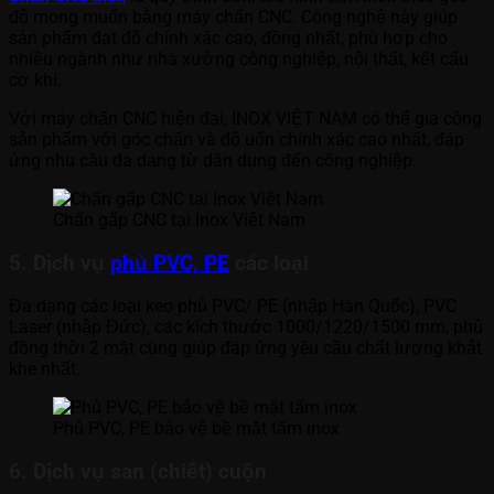
độ mong muốn bằng máy chấn CNC. Công nghệ này giúp
sản phẩm đạt độ chính xác cao, đồng nhất, phù hợp cho
nhiều ngành như nhà xưởng công nghiệp, nội thất, kết cấu
cơ khí.
Với máy chấn CNC hiện đại, INOX VIỆT NAM có thể gia công
sản phẩm với góc chấn và độ uốn chính xác cao nhất, đáp
ứng nhu cầu đa dạng từ dân dụng đến công nghiệp.
Chấn gấp CNC tại Inox Việt Nam
5. Dịch vụ
phủ PVC, PE
các loại
Đa dạng các loại keo phủ PVC/ PE (nhập Hàn Quốc), PVC
Laser (nhập Đức), các kích thước 1000/1220/1500 mm, phủ
đồng thời 2 mặt cùng giúp đáp ứng yêu cầu chất lượng khắt
khe nhất.
Phủ PVC, PE bảo vệ bề mặt tấm inox
6. Dịch vụ san (chiết) cuộn