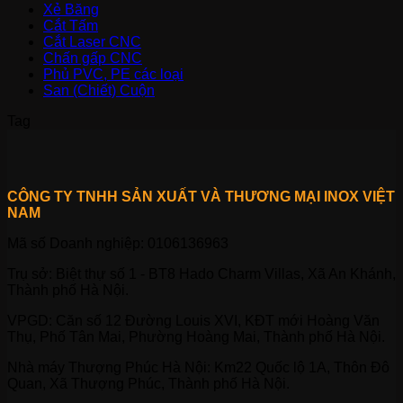
Xẻ Băng
Cắt Tấm
Cắt Laser CNC
Chấn gấp CNC
Phủ PVC, PE các loại
San (Chiết) Cuộn
Tag
CÔNG TY TNHH SẢN XUẤT VÀ THƯƠNG MẠI INOX VIỆT
NAM
Mã số Doanh nghiệp: 0106136963
Trụ sở: Biệt thự số 1 - BT8 Hado Charm Villas, Xã An Khánh,
Thành phố Hà Nội.
VPGD: Căn số 12 Đường Louis XVI, KĐT mới Hoàng Văn
Thụ, Phố Tân Mai, Phường Hoàng Mai, Thành phố Hà Nội.
Nhà máy Thượng Phúc Hà Nội: Km22 Quốc lộ 1A, Thôn Đô
Quan, Xã Thượng Phúc, Thành phố Hà Nội.