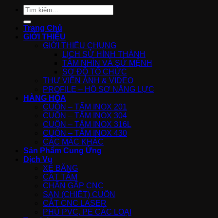
Tìm
kiếm:
Trang Chủ
GIỚI THIỆU
GIỚI THIỆU CHUNG
LỊCH SỬ HÌNH THÀNH
TẦM NHÌN VÀ SỨ MỆNH
SƠ ĐỒ TỔ CHỨC
THƯ VIỆN ẢNH & VIDEO
PROFILE – HỒ SƠ NĂNG LỰC
HÀNG HÓA
CUỘN – TẤM INOX 201
CUỘN – TẤM INOX 304
CUỘN – TẤM INOX 316L
CUỘN – TẤM INOX 430
CÁC MÁC KHÁC
Sản Phẩm Cung Ứng
Dịch Vụ
XẺ BĂNG
CẮT TẤM
CHẤN GẤP CNC
SAN (CHIẾT) CUỘN
CẮT CNC LASER
PHỦ PVC, PE CÁC LOẠI