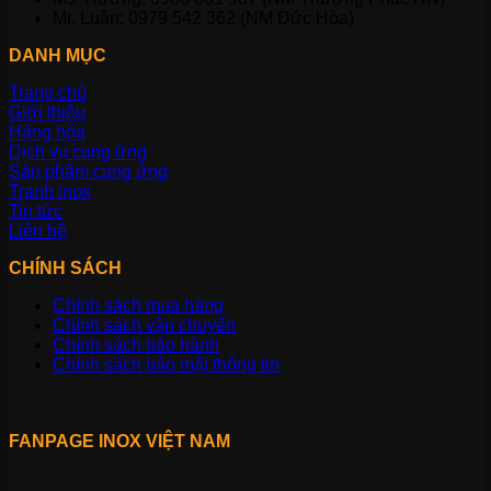
Mr. Luân: 0979 542 362 (NM Đức Hòa)
DANH MỤC
Trang chủ
Giới thiệu
Hàng hóa
Dịch vụ cung ứng
Sản phẩm cung ứng
Tranh inox
Tin tức
Liên hệ
CHÍNH SÁCH
Chính sách mua hàng
Chính sách vận chuyển
Chính sách bảo hành
Chính sách bảo mật thông tin
FANPAGE INOX VIỆT NAM