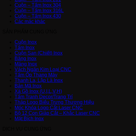
Cuộn – Tấm Inox 304
Cuộn – Tấm Inox 316L
Cuộn – Tấm Inox 430
Các mác khác
SẢN PHẨM CUNG ỨNG
Cuộn Inox
Tấm Inox
Cuộn San (Chiết) Inox
Băng Inox
Máng Inox
Vách Ngăn Kim Loại CNC
Tấm Ốp Thang Máy
Thanh La, Lập Là Inox
Bản Mã Inox
Xà Gồ Inox (U,I,L,V,H)
Tấm Tranh Decor/Trang Trí
Tháp Logo Biểu Trưng Thương Hiệu
Móc Khóa Logo Cắt Laser CNC
Bộ 12 Con Giáp Cắt – Khắc Laser CNC
Mặt Bích Inox
DỊCH VỤ CUNG ỨNG