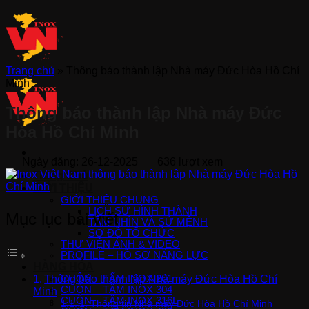
Bỏ
qua
nội
dung
Trang chủ
»
Thông báo thành lập Nhà máy Đức Hòa Hồ Chí
Minh
Thông báo thành lập Nhà máy Đức
Hòa Hồ Chí Minh
Ngày đăng: 26-12-2025
636 lượt xem
Trang Chủ
GIỚI THIỆU
GIỚI THIỆU CHUNG
LỊCH SỬ HÌNH THÀNH
Mục lục bài viết
TẦM NHÌN VÀ SỨ MỆNH
SƠ ĐỒ TỔ CHỨC
THƯ VIỆN ẢNH & VIDEO
PROFILE – HỒ SƠ NĂNG LỰC
HÀNG HÓA
Thông báo thành lập Nhà máy Đức Hòa Hồ Chí
CUỘN – TẤM INOX 201
CUỘN – TẤM INOX 304
Minh
CUỘN – TẤM INOX 316L
1. Thông tin Nhà máy Đức Hòa Hồ Chí Minh