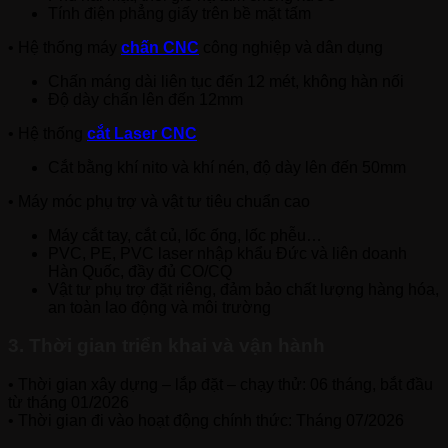
Tính điện phẳng giấy trên bề mặt tấm
• Hệ thống máy
chấn CNC
công nghiệp và dân dụng
Chấn máng dài liên tục đến 12 mét, không hàn nối
Độ dày chấn lên đến 12mm
• Hệ thống
cắt Laser CNC
Cắt bằng khí nito và khí nén, độ dày lên đến 50mm
• Máy móc phụ trợ và vật tư tiêu chuẩn cao
Máy cắt tay, cắt củ, lốc ống, lốc phễu…
PVC, PE, PVC laser nhập khẩu Đức và liên doanh
Hàn Quốc, đầy đủ CO/CQ
Vật tư phụ trợ đặt riêng, đảm bảo chất lượng hàng hóa,
an toàn lao động và môi trường
3. Thời gian triển khai và vận hành
• Thời gian xây dựng – lắp đặt – chạy thử: 06 tháng, bắt đầu
từ tháng 01/2026
• Thời gian đi vào hoạt động chính thức: Tháng 07/2026