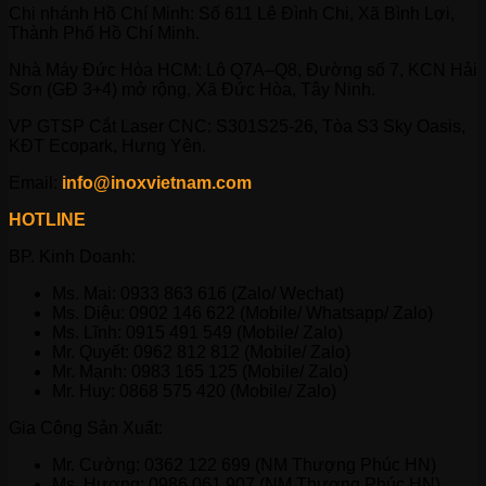
Chi nhánh Hồ Chí Minh: Số 611 Lê Đình Chi, Xã Bình Lợi,
Thành Phố Hồ Chí Minh.
Nhà Máy Đức Hòa HCM: Lô Q7A–Q8, Đường số 7, KCN Hải
Sơn (GĐ 3+4) mở rộng, Xã Đức Hòa, Tây Ninh.
VP GTSP Cắt Laser CNC: S301S25-26, Tòa S3 Sky Oasis,
KĐT Ecopark, Hưng Yên.
Email:
info@inoxvietnam.com
HOTLINE
BP. Kinh Doanh:
Ms. Mai: 0933 863 616 (Zalo/ Wechat)
Ms. Diệu: 0902 146 622 (Mobile/ Whatsapp/ Zalo)
Ms. Lĩnh: 0915 491 549 (Mobile/ Zalo)
Mr. Quyết: 0962 812 812 (Mobile/ Zalo)
Mr. Mạnh: 0983 165 125 (Mobile/ Zalo)
Mr. Huy: 0868 575 420 (Mobile/ Zalo)
Gia Công Sản Xuất:
Mr. Cường: 0362 122 699 (NM Thượng Phúc HN)
Ms. Hương: 0986 061 907 (NM Thượng Phúc HN)