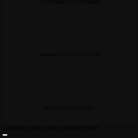
CHI NHÁNH HỒ CHÍ MINH
NHÀ MÁY ĐỨC HÒA HCM
VP GTSP CẮT LASER
Copyright © 2013 - 2026 by INOXVIETNAM