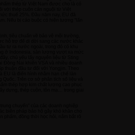
 phẩm thép từ Việt Nam được cho là có
 với thép cuộn cán nguội từ Việt
m mức thuế 25%. Đầu năm nay, EU đã
am. Nếu bị cáo buộc có hiện tượng “lẩn
định, tiêu chuẩn về bảo vệ môi trường,
ợc hỗ trợ để di dời sang các nước khác
ầu tư ra nước ngoài, trong đó có khu
ng ở Indonesia, sản lượng vượt xa mức
đây, chủ yếu lấy nguyên liệu từ Sting
tại Đồng Nai khiến VSA và nhiều doanh
ấp thuận đầu tư đối với Yongjin. Theo
à EU là điển hình nhằm hạn chế làn
 Quốc. Trên cơ sở phân tích số liệu và
phẩm thép hợp kim chất lượng cao phục
ây dựng, thép cuộn, tôn mạ… trong giai
 trung chuyển” của các doanh nghiệp
các biện pháp bảo hộ gây khó khăn cho
n phẩm, đồng thời học hỏi, nắm bắt rõ