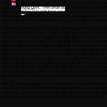
chống trợ cấp tại nhiều nước. Cuối tháng 5 vừa qua, Bộ Thư
xuất xứ từ Trung Quốc. Theo phán quyết này, Mỹ sẽ áp thuế c
Tìm
Nam; thép không gỉ từ Việt Nam cũng bị áp thuế chống bán p
kiếm:
thông báo mở cuộc điều tra phòng vệ thương mại đối với 26 mặ
tránh xuất xứ”, thép Việt Nam sẽ có nguy cơ bị áp thuế, thay
Ngành thép trên thế giới được xác định là ngành “công nghiệp 
mức tiêu thụ năng lượng,… khiến chi phí sản xuất tăng, lợi 
có quy định “lỏng” hơn. Trong 5 năm gần đây, Trung Quốc đã m
vực ASEAN và Việt Nam. Tập đoàn thép Sting Shan (Trung Quố
tiêu thụ toàn thị trường của quốc gia này. Công ty Yongjin (
Shan. Cũng chính doanh nghiệp này đang xúc tiến đầu tư nhà
nghiệp hết sức lo ngại. VSA đã chính thức báo cáo Chính phủ 
quan điểm của VSA, trước sức ép cung – cầu thép mất cân đối
sóng nhập khẩu thép, các biện pháp phòng vệ thương mại đã đ
căn cứ tình hình thực tế, VSA kiến nghị các cơ quan Nhà nư
vụ chế tạo, đóng tàu, ô-tô… trong nước chưa sản xuất được. Đ
đoạn hiện nay và không phê duyệt các dự án đầu tư các sản 
Một số chuyên gia ngành luyện kim đã bày tỏ đồng tình đối v
thép Trung Quốc để tránh bị đánh thuế từ nhiều quốc gia. Đ
xuất khẩu, các chuyên gia khuyến nghị, doanh nghiệp cần chủ
luật thương mại quốc tế cũng như của các nước xuất khẩu.