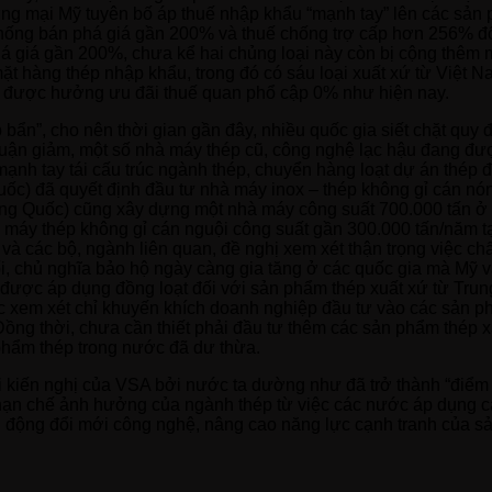
ơng mại Mỹ tuyên bố áp thuế nhập khẩu “mạnh tay” lên các sản
hống bán phá giá gần 200% và thuế chống trợ cấp hơn 256% đối
há giá gần 200%, chưa kể hai chủng loại này còn bị cộng thê
t hàng thép nhập khẩu, trong đó có sáu loại xuất xứ từ Việt N
 vì được hưởng ưu đãi thuế quan phổ cập 0% như hiện nay.
bẩn”, cho nên thời gian gần đây, nhiều quốc gia siết chặt quy 
nhuận giảm, một số nhà máy thép cũ, công nghệ lạc hậu đang đư
ạnh tay tái cấu trúc ngành thép, chuyển hàng loạt dự án thép đ
c) đã quyết định đầu tư nhà máy inox – thép không gỉ cán nó
Trung Quốc) cũng xây dựng một nhà máy công suất 700.000 tấn ở 
 máy thép không gỉ cán nguội công suất gần 300.000 tấn/năm 
và các bộ, ngành liên quan, đề nghị xem xét thận trọng việc ch
, chủ nghĩa bảo hộ ngày càng gia tăng ở các quốc gia mà Mỹ v
ược áp dụng đồng loạt đối với sản phẩm thép xuất xứ từ Trung
ớc xem xét chỉ khuyến khích doanh nghiệp đầu tư vào các sản 
ồng thời, chưa cần thiết phải đầu tư thêm các sản phẩm thép x
phẩm thép trong nước đã dư thừa.
ới kiến nghị của VSA bởi nước ta dường như đã trở thành “điểm
ể hạn chế ảnh hưởng của ngành thép từ việc các nước áp dụng 
 động đổi mới công nghệ, nâng cao năng lực cạnh tranh của sả