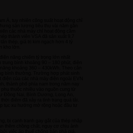
m Á, tuy nhiên công suất hoạt động chỉ
nhưng sản lượng tiêu thụ vài năm gần
khiến các nhà máy chỉ hoạt động cầm
hép thành viên VSA đã sản xuất 9,7
ấn thép, giá trị kim ngạch hơn 4 tỷ
n kho lớn.
điện năng chiếm tỷ trọng lớn nhất
 trung bình khoảng 90 – 180 phút, điện
iện năng khoảng 360 – 430kWh. Theo cân
ống bình thường. Trường hợp phát sinh
uất điện của các nhà máy điện ngoài EVN
ỉnh, thành phố phía nam trong năm nay
, phụ thuộc nhiều vào nguồn cung từ
như Đồng Nai, Bình Dương, Long An,
ời điểm đã xảy ra tình trạng quá tải.
tiếp tục xu hướng mở rộng hoặc đầu tư
g, bị cạnh tranh gay gắt của thép nhập
n thêm chồng chất, nguy cơ chịu ảnh
 bởi việc áp thuế chống bán phá giá,