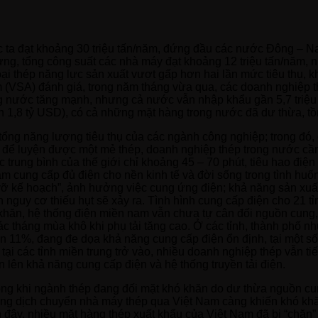
c ta đạt khoảng 30 triệu tấn/năm, đứng đầu các nước Đông – Na
dựng, tổng công suất các nhà máy đạt khoảng 12 triệu tấn/năm, 
oại thép năng lực sản xuất vượt gấp hơn hai lần mức tiêu thụ, 
m (VSA) đánh giá, trong năm tháng vừa qua, các doanh nghiệp t
ong nước tăng mạnh, nhưng cả nước vẫn nhập khẩu gần 5,7 triệu t
n 1,8 tỷ USD), có cả những mặt hàng trong nước đã dư thừa, tồ
ổng năng lượng tiêu thụ của các ngành công nghiệp; trong đó, 
 để luyện được một mẻ thép, doanh nghiệp thép trong nước cần
c trung bình của thế giới chỉ khoảng 45 – 70 phút, tiêu hao đ
ảm cung cấp đủ điện cho nền kinh tế và đời sống trong tình hu
ị “vỡ kế hoạch”, ảnh hưởng việc cung ứng điện; khả năng sản x
 nguy cơ thiếu hụt sẽ xảy ra. Tình hình cung cấp điện cho 21 t
 khăn, hệ thống điện miền nam vẫn chưa tự cân đối nguồn cung
ác tháng mùa khô khi phụ tải tăng cao. Ở các tỉnh, thành phố 
11%, đang đe dọa khả năng cung cấp điện ổn định, tại một số th
 tại các tỉnh miền trung trở vào, nhiều doanh nghiệp thép vẫn 
 lên khả năng cung cấp điện và hệ thống truyền tải điện.
ong khi ngành thép đang đối mặt khó khăn do dư thừa nguồn cun
g dịch chuyển nhà máy thép qua Việt Nam càng khiến khó khă
 đây, nhiều mặt hàng thép xuất khẩu của Việt Nam đã bị “chặn”