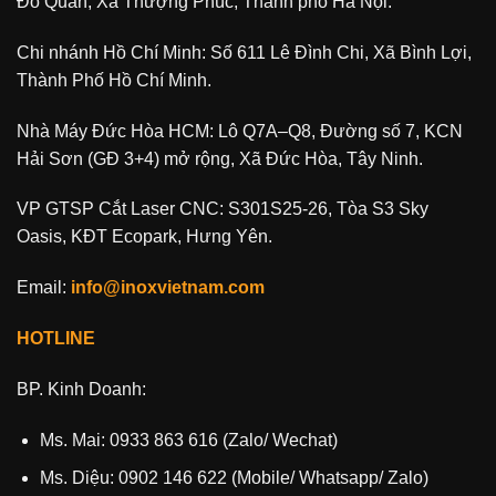
Đô Quan, Xã Thượng Phúc, Thành phố Hà Nội.
Chi nhánh Hồ Chí Minh: Số 611 Lê Đình Chi, Xã Bình Lợi,
Thành Phố Hồ Chí Minh.
Nhà Máy Đức Hòa HCM: Lô Q7A–Q8, Đường số 7, KCN
Hải Sơn (GĐ 3+4) mở rộng, Xã Đức Hòa, Tây Ninh.
VP GTSP Cắt Laser CNC: S301S25-26, Tòa S3 Sky
Oasis, KĐT Ecopark, Hưng Yên.
Email:
info@inoxvietnam.com
HOTLINE
BP. Kinh Doanh:
Ms. Mai: 0933 863 616 (Zalo/ Wechat)
Ms. Diệu: 0902 146 622 (Mobile/ Whatsapp/ Zalo)