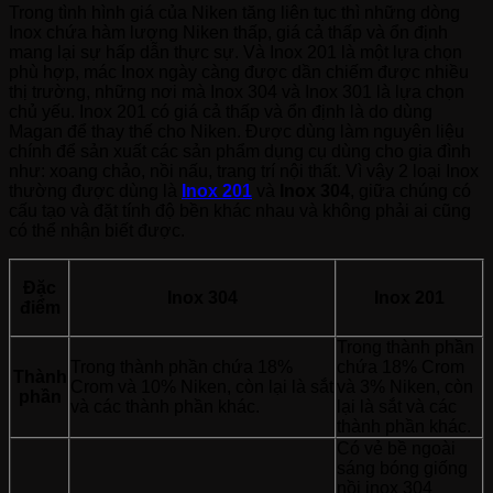
Trong tình hình giá của Niken tăng liên tục thì những dòng
Inox chứa hàm lượng Niken thấp, giá cả thấp và ổn định
mang lại sự hấp dẫn thực sự. Và Inox 201 là một lựa chọn
phù hợp, mác Inox ngày càng được dần chiếm được nhiều
thị trường, những nơi mà Inox 304 và Inox 301 là lựa chọn
chủ yếu. Inox 201 có giá cả thấp và ổn định là do dùng
Magan để thay thế cho Niken. Được dùng làm nguyên liệu
chính để sản xuất các sản phẩm dụng cụ dùng cho gia đình
như: xoang chảo, nồi nấu, trang trí nội thất. Vì vậy 2 loại Inox
thường được dùng là
Inox 201
và
Inox 304
, giữa chúng có
cấu tạo và đặt tính độ bền khác nhau và không phải ai cũng
có thể nhận biết được.
Đặc
Inox 304
Inox 201
điểm
Trong thành phần
Trong thành phần chứa 18%
chứa 18% Crom
Thành
Crom và 10% Niken, còn lại là sắt
và 3% Niken, còn
phần
và các thành phần khác.
lại là sắt và các
thành phần khác.
Có vẻ bề ngoài
sáng bóng giống
nồi inox 304