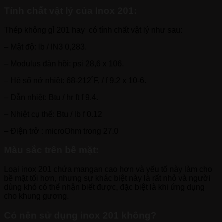
Tính chất vật lý của Inox 201:
Thép không gỉ 201 hay có tính chất vật lý như sau:
– Mật độ: lb / IN3 0,283.
– Modulus đàn hồi: psi 28,6 x 106.
– Hệ số nở nhiệt: 68-212˚F, / f 9.2 x 10-6.
– Dẫn nhiệt: Btu / hr ft f 9.4.
– Nhiệt cụ thể: Btu / lb f 0.12
– Điện trở : microOhm trong 27.0
Màu sắc trên bề mặt:
Loại inox 201 chứa mangan cao hơn và yếu tố này làm cho
bề mặt tối hơn, nhưng sự khác biệt này là rất nhỏ và người
dùng khó có thể nhận biết được, đặc biệt là khi ứng dụng
cho khung gương.
Có nên sử dụng inox 201 không?