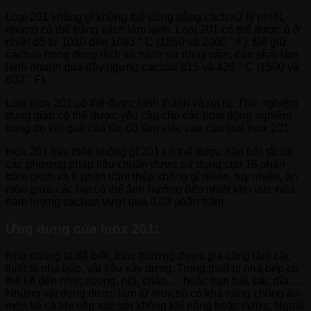
Loại 201 không gỉ không thể cứng bằng cách xử lý nhiệt,
nhưng có thể bằng cách làm lạnh. Loại 201 có thể được ủ ở
nhiệt độ từ 1010 đến 1093 ° C (1850 và 2000 ° F). Để giữ
cacbua trong dung dịch và tránh sự nhạy cảm, cần phải làm
lạnh nhanh qua dãy ngưng cacbua 815 và 426 ° C (1500 và
800 ° F).
Loại inox 201 có thể được hình thành và rút ra. Thử nghiệm
trung gian có thể được yêu cầu cho các hoạt động nghiêm
trọng do kết quả của tốc độ làm việc cao của loại inox 201.
Inox 201 hay thép không gỉ 201 có thể được hàn bởi tất cả
các phương pháp tiêu chuẩn được sử dụng cho 18 phần
trăm crom và 8 phần trăm thép không gỉ niken, tuy nhiên, ăn
mòn giữa các hạt có thể ảnh hưởng đến nhiệt khu vực nếu
hàm lượng cacbon vượt quá 0,03 phần trăm.
Ứng dụng của inox 201:
Như chúng ta đã biết, inox thường được gia công làm các
thiết bị nhà bếp, vật liệu xây dựng. Trong thiết bị nhà bếp có
thể kể đến như: xoong, nồi, chảo,… hoặc trạn bát, bát, đĩa,…
Những vật dụng được làm từ inox sẽ có khả năng chống ăn
mòn kể cả khi tiếp xúc với không khí nóng hoặc nước. Ngoài