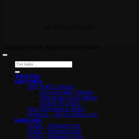
VP GTSP CẮT LASER
Copyright © 2013 - 2026 by INOXVIETNAM
Tìm
kiếm:
Trang Chủ
GIỚI THIỆU
GIỚI THIỆU CHUNG
LỊCH SỬ HÌNH THÀNH
TẦM NHÌN VÀ SỨ MỆNH
SƠ ĐỒ TỔ CHỨC
THƯ VIỆN ẢNH & VIDEO
PROFILE – HỒ SƠ NĂNG LỰC
HÀNG HÓA
CUỘN – TẤM INOX 201
CUỘN – TẤM INOX 304
CUỘN – TẤM INOX 316L