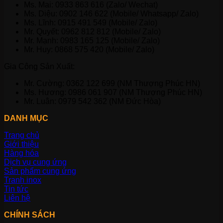
Ms. Mai: 0933 863 616 (Zalo/ Wechat)
Ms. Diệu: 0902 146 622 (Mobile/ Whatsapp/ Zalo)
Ms. Lĩnh: 0915 491 549 (Mobile/ Zalo)
Mr. Quyết: 0962 812 812 (Mobile/ Zalo)
Mr. Mạnh: 0983 165 125 (Mobile/ Zalo)
Mr. Huy: 0868 575 420 (Mobile/ Zalo)
Gia Công Sản Xuất:
Mr. Cường: 0362 122 699 (NM Thượng Phúc HN)
Ms. Hương: 0986 061 907 (NM Thượng Phúc HN)
Mr. Luân: 0979 542 362 (NM Đức Hòa)
DANH MỤC
Trang chủ
Giới thiệu
Hàng hóa
Dịch vụ cung ứng
Sản phẩm cung ứng
Tranh inox
Tin tức
Liên hệ
CHÍNH SÁCH