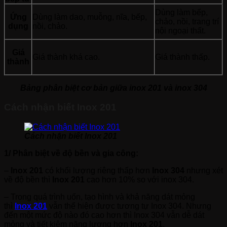
Dùng làm bếp,
Ứng
Dùng làm dao, muỗng, nĩa, bếp,
chảo, nồi, trang trí
dụng
nồi, chảo.
nội ngoại thất.
Giá
Giá thành khá cao.
Giá thành thấp.
thành
Bảng phân biệt cơ bản giữa inox 201 và inox 304
Cách nhận biết Inox 201
Cách nhận biết Inox 201
1/ Phân biệt về độ bền và gia công:
–
Inox 201
có khối lượng riêng thấp hơn
Inox 304
nhưng xét
về độ bền thì
Inox 201
cao hơn 10% so với inox 304.
– Trong quá trình uốn, tạo hình và khả năng dát mỏng
thì
Inox 201
vẫn thể hiện được tương tự Inox 304. Nhưng
đến một mức độ nào đó cao hơn thì Inox 304 vẫn dễ dát
mỏng và tiết kiệm năng lượng hơn
Inox 201
.