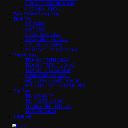
CUỘN – TẤM INOX 430
CÁC MÁC KHÁC
Sản Phẩm Cung Ứng
Dịch Vụ
XẺ BĂNG
CẮT TẤM
CHẤN GẤP CNC
SAN (CHIẾT) CUỘN
CẮT CNC LASER
PHỦ PVC, PE CÁC LOẠI
Tranh Inox
TRANH TRƯNG BÀY
TRANH TREO TƯỜNG
TRANH 12 CON GIÁP
GIÁNG SINH & NOEL
MÓC TREO & MÓC KHÓA
BIỂU TRƯNG THƯƠNG HIỆU
Tin Tức
TIN CÔNG TY
TIN THỊ TRƯỜNG
THÔNG TIN HỮU ÍCH
TUYỂN DỤNG
LIÊN HỆ