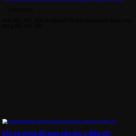
25/04/2023
Inox 304, 201, 316 và inox 430 là những loại inox được ứng
dụng khá phổ biến.
Khi sử dụng đồ inox cần lưu ý điều gì?