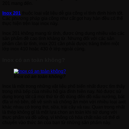
201 mang đến.
Inox 201
thuộc loại vật liệu dễ gia công vì tính định hình tốt.
Các phương pháp gia công như cắt gọt hay hàn đều có thể
thực hiện trên loại inox này.
Inox 201 không mang từ tính, được ứng dụng nhiều vào các
sản phẩm đề cao tính kháng từ. Nhưng đối với các sản
phẩm cần từ tính, inox 201 cần phải được tráng thêm một
lớp inox 410 hoặc 430 ở lớp ngoài cùng.
Inox có an toàn không?
Inox có an toàn không?
Inox là một trong những vật liệu phổ biến nhất được tìm thấy
trong nhà bếp của nhiều hộ gia đình hiện nay. Nó được sử
dụng trong tất cả mọi thứ từ đồ dùng đến đồ nấu nướng, bát
đĩa vì nó bền, dễ vệ sinh và chống ăn mòn với nhiều loại axit
khác nhau có trong thịt, sữa, trái cây và rau. Quan trọng nhất
là thép không gỉ là một lựa chọn an toàn khi sử dụng với
thực phẩm và đồ uống, vì không có hóa chất nào có thể di
chuyển vào thức ăn của bạn từ những sản phẩm này.