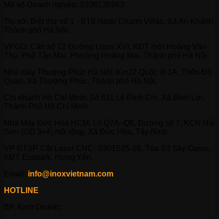
Mã số Doanh nghiệp: 0106136963
Trụ sở: Biệt thự số 1 - BT8 Hado Charm Villas, Xã An Khánh,
Thành phố Hà Nội.
VPGD: Căn số 12 Đường Louis XVI, KĐT mới Hoàng Văn
Thụ, Phố Tân Mai, Phường Hoàng Mai, Thành phố Hà Nội.
Nhà máy Thượng Phúc Hà Nội: Km22 Quốc lộ 1A, Thôn Đô
Quan, Xã Thượng Phúc, Thành phố Hà Nội.
Chi nhánh Hồ Chí Minh: Số 611 Lê Đình Chi, Xã Bình Lợi,
Thành Phố Hồ Chí Minh.
Nhà Máy Đức Hòa HCM: Lô Q7A–Q8, Đường số 7, KCN Hải
Sơn (GĐ 3+4) mở rộng, Xã Đức Hòa, Tây Ninh.
VP GTSP Cắt Laser CNC: S301S25-26, Tòa S3 Sky Oasis,
KĐT Ecopark, Hưng Yên.
Email:
info@inoxvietnam.com
HOTLINE
BP. Kinh Doanh: