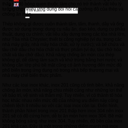
thấp và độ bóng quen thuộc làm cho nó trở thành vật liệu lý
tưởng cho nhiều ứng dụng đòi hỏi cả cường độ của thép và
Tìm
chống ăn mòn.
kiếm:
Thép không gỉ được cuộn thành tấm, tấm, thanh, dây và ống
được sử dụng trong: dụng cụ nấu ăn, dao kéo, dụng cụ phẫu
thuật, dụng cụ chính; vật liệu xây dựng trong các tòa nhà lớn,
như Tòa nhà Chrysler; thiết bị công nghiệp (ví dụ, trong các
nhà máy giấy, nhà máy hóa chất, xử lý nước); và bể chứa và
tàu chở dầu cho hóa chất và thực phẩm (ví dụ, tàu chở hóa
chất và tàu chở dầu). Khả năng chống ăn mòn của thép
không gỉ, dễ dàng làm sạch và khử trùng bằng hơi nước và
không cần lớp phủ bề mặt cũng có ảnh hương đến mức độ
phổ biến trong ứng dụng nó trong nhà bếp thương mại và
nhà máy chế biến thực phẩm.
Như các loại inox khác, inox 201 cũng có tính bền, khả năng
chống ăn mòn, khả năng chịu nhiệt cũng như những lợi thế
về bảo trì, vệ sinh và thẫm mỹ. Tuy nhiên, vì có thành tố hóa
học khác nhau nên mức độ của những ưu điểm này cũng
chênh lệch ít nhiều so với các loại inox còn lại. Điển hình,
thành phần Nikel trong inox 201 thấp hơn inox 304 nên inox
201 sẽ có độ cứng hơn, dễ bị ăn mòn hơn inox 304. Bề mặt
không bóng sáng như inox 304. Tuy nhiên, độ bền của inox
201 khá cao. Đây là một trong những điểm mạnh mà inox