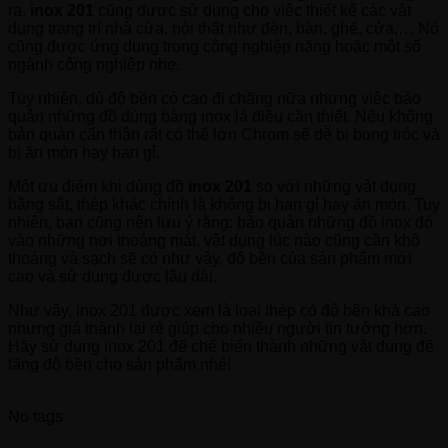
ra,
inox 201
cũng được sử dụng cho việc thiết kế các vật
dụng trang trí nhà cửa, nội thất như đèn, bàn, ghế, cửa,… Nó
cũng được ứng dụng trong công nghiệp nặng hoặc một số
ngành công nghiệp nhẹ.
Tuy nhiên, dù độ bền có cao đi chăng nữa nhưng việc bảo
quản những đồ dùng bằng inox là điều cần thiết. Nếu không
bản quản cẩn thận rất có thể lớn Chrom sẽ dễ bị bong tróc và
bị ăn mòn hay han gỉ.
Một ưu điểm khi dùng đồ
inox 201
so với những vật dụng
bằng sắt, thép khác chính là không bị han gỉ hay ăn mòn. Tuy
nhiên, bạn cũng nên lưu ý rằng: bảo quản những đồ inox đó
vào những nơi thoáng mát, vật dụng lúc nào cũng cần khô
thoáng và sạch sẽ có như vậy, độ bền của sản phẩm mới
cao và sử dụng được lâu dài.
Như vậy, inox 201 được xem là loại thép có độ bền khá cao
nhưng giá thành lại rẻ giúp cho nhiều người tin tưởng hơn.
Hãy sử dụng inox 201 để chế biến thành những vật dụng để
tăng độ bền cho sản phẩm nhé!
No tags