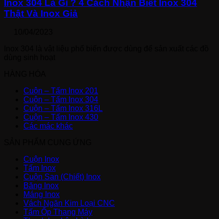
Inox 304 Là Gì ? 4 Cách Nhận Biết Inox 304
Thật Và Inox Giả
10/04/2023
Inox 304 là vật liệu phổ biến được dùng để sản xuất các đồ
dùng sinh hoạt
HÀNG HÓA
Cuộn – Tấm Inox 201
Cuộn – Tấm Inox 304
Cuộn – Tấm Inox 316L
Cuộn – Tấm Inox 430
Các mác khác
SẢN PHẨM CUNG ỨNG
Cuộn Inox
Tấm Inox
Cuộn San (Chiết) Inox
Băng Inox
Máng Inox
Vách Ngăn Kim Loại CNC
Tấm Ốp Thang Máy