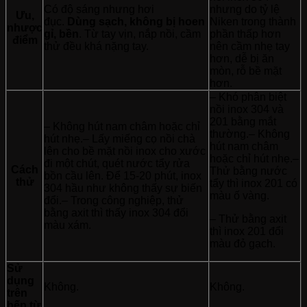
Có độ sáng nhưng hơi
nhưng do tỷ lệ
Ưu,
đục.
Dùng sạch, không bị hoen
Niken trong thành
nhược
gỉ, bền
. Từ tay vịn, nắp nồi, cầm
phần thấp hơn
điểm
thử đều khá nặng tay.
nên cầm nhẹ tay
hơn, dễ bị ăn
mòn, rỗ bề mặt
hơn.
– Khó phân biệt
nồi inox 304 và
201 bằng mắt
– Không hút nam châm hoặc chỉ
thường.– Không
hút nhẹ.– Lấy miếng cọ nồi chà
hút nam châm
lên cho bề mặt nồi inox cho xước
hoặc chỉ hút nhẹ.–
đi một chút, quét nước tẩy rửa
Cách
Thử bằng nước
bồn cầu lên. Để 15-20 phút, inox
thử
tẩy thì inox 201 có
304 hầu như không thấy sự biến
màu ố vàng.
đổi.– Trong công nghiệp, thử
bằng axit thì thấy inox 304 đổi
– Thử bằng axit
màu xám.
thì inox 201 đổi
màu đỏ gạch.
Sử
dụng
Không.
Không.
trên
bếp từ