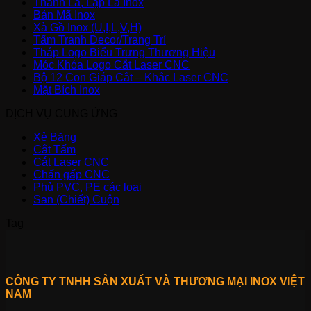
Thanh La, Lập Là Inox
Bản Mã Inox
Xà Gồ Inox (U,I,L,V,H)
Tấm Tranh Decor/Trang Trí
Tháp Logo Biểu Trưng Thương Hiệu
Móc Khóa Logo Cắt Laser CNC
Bộ 12 Con Giáp Cắt – Khắc Laser CNC
Mặt Bích Inox
DỊCH VỤ CUNG ỨNG
Xẻ Băng
Cắt Tấm
Cắt Laser CNC
Chấn gấp CNC
Phủ PVC, PE các loại
San (Chiết) Cuộn
Tag
CÔNG TY TNHH SẢN XUẤT VÀ THƯƠNG MẠI INOX VIỆT
NAM