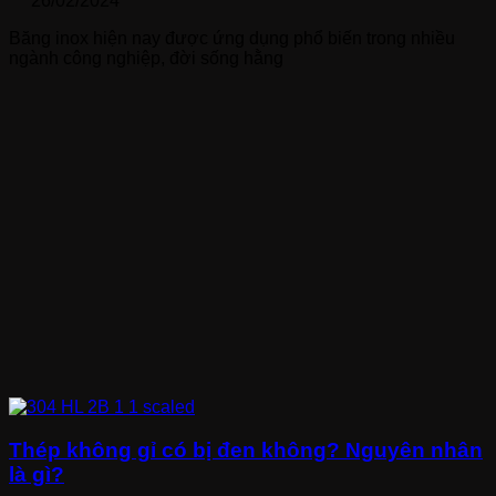
26/02/2024
Băng inox hiện nay được ứng dụng phổ biến trong nhiều
ngành công nghiệp, đời sống hằng
Thép không gỉ có bị đen không? Nguyên nhân
là gì?