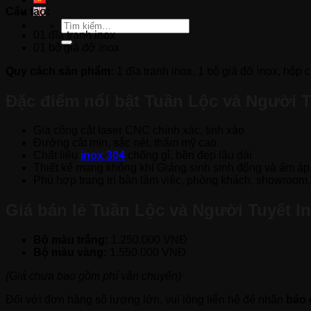
Cấu tạo:
Tìm
01 đĩa tranh inox
kiếm:
01 bộ giá đỡ inox
Quy cách sản phẩm:
1 đĩa tranh inox, 1 bộ giá đỡ inox, hộp c
Đặc điểm nổi bật Tuần Lộc và Người T
Gia công cắt laser CNC chính xác, tinh xảo
Đường cắt mịn, sắc nét, thẩm mỹ cao
Chất liệu
inox 304
chống gỉ, bền đẹp lâu dài
Thiết kế mang không khí Giáng sinh sinh động và ấm áp
Phù hợp trang trí bàn làm việc, phòng khách, showroom
Giá bán lẻ Tuần Lộc và Người Tuyết I
Bộ màu trắng:
1.250.000 VNĐ
Bộ màu vàng:
1.550.000 VNĐ
(Giá chưa bao gồm phí vận chuyển)
Đối với đơn hàng số lượng lớn, vui lòng liên hệ để nhận
báo 