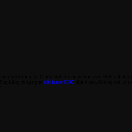
ang đậm không khí Giáng sinh ấm áp và vui tươi. Hình ảnh tuần
 công bằng công nghệ
cắt laser CNC
chính xác
, đường nét tinh 
o.