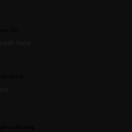
ứng (túi).
uyết Inox
, văn phòng
nox
giá ưu đãi riêng
.