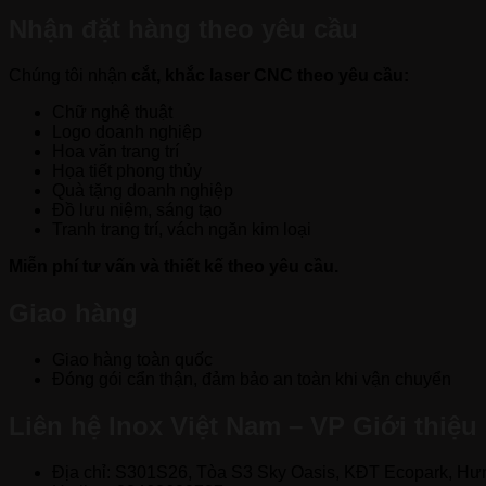
Nhận đặt hàng theo yêu cầu
Chúng tôi nhận
cắt, khắc laser CNC theo yêu cầu:
Chữ nghệ thuật
Logo doanh nghiệp
Hoa văn trang trí
Họa tiết phong thủy
Quà tặng doanh nghiệp
Đồ lưu niệm, sáng tạo
Tranh trang trí, vách ngăn kim loại
Miễn phí tư vấn và thiết kế theo yêu cầu.
Giao hàng
Giao hàng toàn quốc
Đóng gói cẩn thận, đảm bảo an toàn khi vận chuyển
Liên hệ Inox Việt Nam – VP Giới thiệu
Địa chỉ: S301S26, Tòa S3 Sky Oasis, KĐT Ecopark, Hư