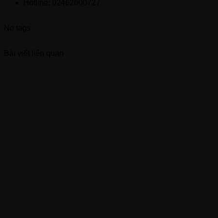
Hotline: 02462600727.
No tags
Bài viết liên quan