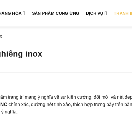
HÀNG HÓA
SẢN PHẨM CUNG ỨNG
DỊCH VỤ
TRANH 
x
hiêng inox
ẩm trang trí mang ý nghĩa về sự kiên cường, đổi mới và nét đẹ
 CNC
chính xác, đường nét tinh xảo, thích hợp trưng bày trên bà
 ý nghĩa.