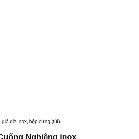
ộ giá đỡ inox, hộp cứng (túi).
 Cuống Nghiêng inox