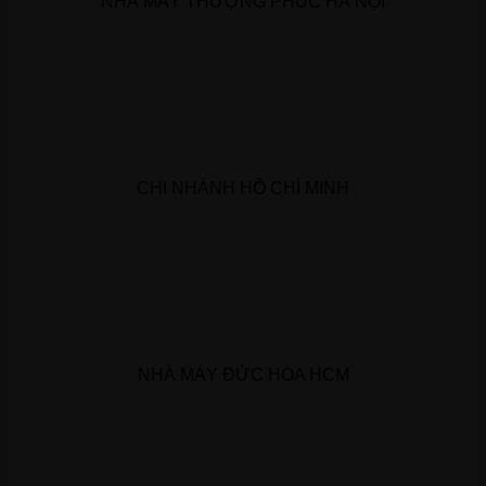
NHÀ MÁY THƯỢNG PHÚC HÀ NỘI
CHI NHÁNH HỒ CHÍ MINH
NHÀ MÁY ĐỨC HÒA HCM