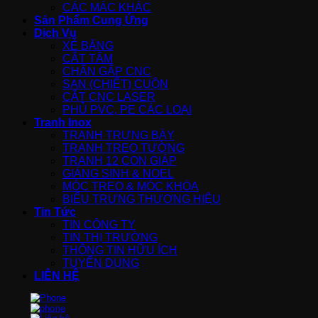
CÁC MÁC KHÁC
Sản Phẩm Cung Ứng
Dịch Vụ
XẺ BĂNG
CẮT TẤM
CHẤN GẤP CNC
SAN (CHIẾT) CUỘN
CẮT CNC LASER
PHỦ PVC, PE CÁC LOẠI
Tranh Inox
TRANH TRƯNG BÀY
TRANH TREO TƯỜNG
TRANH 12 CON GIÁP
GIÁNG SINH & NOEL
MÓC TREO & MÓC KHÓA
BIỂU TRƯNG THƯƠNG HIỆU
Tin Tức
TIN CÔNG TY
TIN THỊ TRƯỜNG
THÔNG TIN HỮU ÍCH
TUYỂN DỤNG
LIÊN HỆ