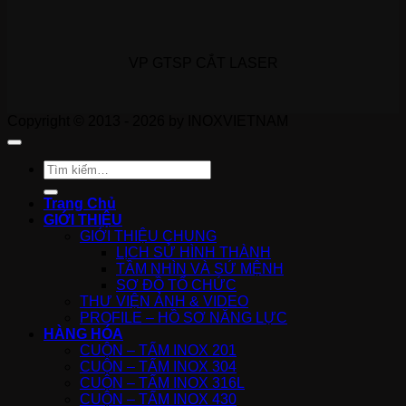
VP GTSP CẮT LASER
Copyright © 2013 - 2026 by INOXVIETNAM
Tìm
kiếm:
Trang Chủ
GIỚI THIỆU
GIỚI THIỆU CHUNG
LỊCH SỬ HÌNH THÀNH
TẦM NHÌN VÀ SỨ MỆNH
SƠ ĐỒ TỔ CHỨC
THƯ VIỆN ẢNH & VIDEO
PROFILE – HỒ SƠ NĂNG LỰC
HÀNG HÓA
CUỘN – TẤM INOX 201
CUỘN – TẤM INOX 304
CUỘN – TẤM INOX 316L
CUỘN – TẤM INOX 430