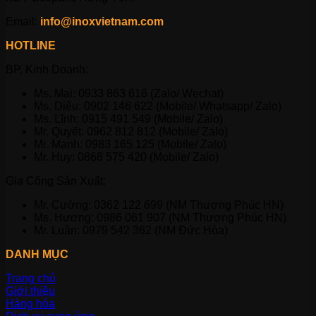
Email:
info@inoxvietnam.com
HOTLINE
BP. Kinh Doanh:
Ms. Mai: 0933 863 616 (Zalo/ Wechat)
Ms. Diệu: 0902 146 622 (Mobile/ Whatsapp/ Zalo)
Ms. Lĩnh: 0915 491 549 (Mobile/ Zalo)
Mr. Quyết: 0962 812 812 (Mobile/ Zalo)
Mr. Mạnh: 0983 165 125 (Mobile/ Zalo)
Mr. Huy: 0868 575 420 (Mobile/ Zalo)
Gia Công Sản Xuất:
Mr. Cường: 0362 122 699 (NM Thượng Phúc HN)
Ms. Hương: 0986 061 907 (NM Thượng Phúc HN)
Mr. Luân: 0979 542 362 (NM Đức Hòa)
DANH MỤC
Trang chủ
Giới thiệu
Hàng hóa