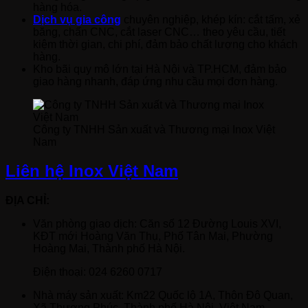
hàng hóa.
Dịch vụ gia công
chuyên nghiệp, khép kín: cắt tấm, xẻ
băng, chấn CNC, cắt laser CNC… theo yêu cầu, tiết
kiệm thời gian, chi phí, đảm bảo chất lượng cho khách
hàng.
Kho bãi quy mô lớn tại Hà Nội và TP.HCM, đảm bảo
giao hàng nhanh, đáp ứng nhu cầu mọi đơn hàng.
Công ty TNHH Sản xuất và Thương mại Inox Việt
Nam
Liên hệ Inox Việt Nam
ĐỊA CHỈ:
Văn phòng giao dịch: Căn số 12 Đường Louis XVI,
KĐT mới Hoàng Văn Thụ, Phố Tân Mai, Phường
Hoàng Mai, Thành phố Hà Nội.
Điện thoại: 024 6260 0717
Nhà máy sản xuất: Km22 Quốc lộ 1A, Thôn Đô Quan,
Xã Thượng Phúc, Thành phố Hà Nội, Việt Nam.