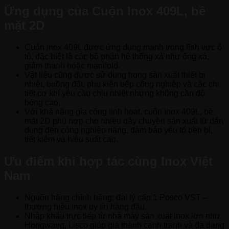
Ứng dụng của Cuộn Inox 409L, bề
mặt 2D
Cuộn inox 409L được ứng dụng mạnh trong lĩnh vực ô
tô, đặc biệt là các bộ phận hệ thống xả như ống xả,
giảm thanh hoặc manifold.
Vật liệu cũng được sử dụng trong sản xuất thiết bị
nhiệt, buồng đốt, phụ kiện bếp công nghiệp và các chi
tiết cơ khí yêu cầu chịu nhiệt nhưng không cần độ
bóng cao.
Với khả năng gia công linh hoạt, cuộn inox 409L, bề
mặt 2D phù hợp cho nhiều dây chuyền sản xuất từ dân
dụng đến công nghiệp nặng, đảm bảo yếu tố bền bỉ,
tiết kiệm và hiệu suất cao.
Ưu điểm khi hợp tác cùng Inox Việt
Nam
Nguồn hàng chính hãng: đại lý cấp 1 Posco VST –
thương hiệu inox uy tín hàng đầu.
Nhập khẩu trực tiếp từ nhà máy sản xuất inox lớn như
Hongwang, Lisco giúp giá thành cạnh tranh và đa dạng