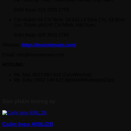
Điện thoại: 024 3200 2759
Chi nhánh Hồ Chí Minh: Số 611 Lê Đình Chi, Xã Bình
Lợi, Thành phố Hồ Chí Minh, Việt Nam.
Điện thoại: 028 3620 2786
Website:
https://inoxvietnam.com/
Email: info@inoxvietnam.com
HOTLINE:
Ms. Mai: 0933 863 616 (Zalo/Wechat)
Ms. Diệu: 0902 146 622 (Mobile/Whatsapp/Zalo)
Sản phẩm tương tự
Cuộn Inox 409L/2B