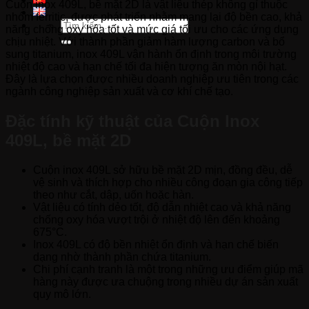
Cuộn inox 409L, bề mặt 2D là vật liệu thép không gỉ thuộc
nhóm ferritic, được phát triển nhằm mang lại độ bền cao, khả
Tìm
năng chống oxy hóa tốt và mức giá tối ưu cho các ứng dụng
kiếm:
chịu nhiệt. Với thành phần giảm hàm lượng carbon và bổ
sung titanium, inox 409L vận hành ổn định trong môi trường
nhiệt độ cao và hạn chế tối đa hiện tượng ăn mòn nội hạt.
Đây là lựa chọn được nhiều doanh nghiệp ưu tiên trong các
ngành công nghiệp sản xuất và cơ khí chế tạo.
Đặc tính kỹ thuật của Cuộn Inox
409L, bề mặt 2D
Cuộn inox 409L sở hữu bề mặt 2D mịn, đồng đều, dễ
vệ sinh và thích hợp cho nhiều công đoạn gia công tiếp
theo như cắt, dập, uốn hoặc hàn.
Vật liệu có tính dẻo tốt, độ dẫn nhiệt cao và khả năng
chống oxy hóa vượt trội ở nhiệt độ lên đến khoảng
675°C.
Inox 409L có độ bền nhiệt ổn định và hạn chế biến
dạng nhờ thành phần chứa titanium.
Chi phí cạnh tranh là một trong những ưu điểm giúp mã
hàng này được ưa chuộng trong nhiều dự án sản xuất
quy mô lớn.