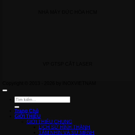
NHÀ MÁY ĐỨC HÒA HCM
VP GTSP CẮT LASER
Copyright © 2013 - 2026 by INOXVIETNAM
Tìm
kiếm:
Trang Chủ
GIỚI THIỆU
GIỚI THIỆU CHUNG
LỊCH SỬ HÌNH THÀNH
TẦM NHÌN VÀ SỨ MỆNH