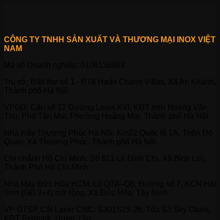
CÔNG TY TNHH SẢN XUẤT VÀ THƯƠNG MẠI INOX VIỆT
NAM
Mã số Doanh nghiệp: 0106136963
Trụ sở: Biệt thự số 1 - BT8 Hado Charm Villas, Xã An Khánh,
Thành phố Hà Nội.
VPGD: Căn số 12 Đường Louis XVI, KĐT mới Hoàng Văn
Thụ, Phố Tân Mai, Phường Hoàng Mai, Thành phố Hà Nội.
Nhà máy Thượng Phúc Hà Nội: Km22 Quốc lộ 1A, Thôn Đô
Quan, Xã Thượng Phúc, Thành phố Hà Nội.
Chi nhánh Hồ Chí Minh: Số 611 Lê Đình Chi, Xã Bình Lợi,
Thành Phố Hồ Chí Minh.
Nhà Máy Đức Hòa HCM: Lô Q7A–Q8, Đường số 7, KCN Hải
Sơn (GĐ 3+4) mở rộng, Xã Đức Hòa, Tây Ninh.
VP GTSP Cắt Laser CNC: S301S25-26, Tòa S3 Sky Oasis,
KĐT Ecopark, Hưng Yên.