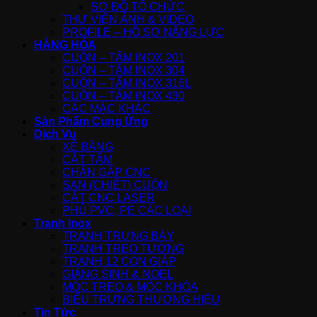
SƠ ĐỒ TỔ CHỨC
THƯ VIỆN ẢNH & VIDEO
PROFILE – HỒ SƠ NĂNG LỰC
HÀNG HÓA
CUỘN – TẤM INOX 201
CUỘN – TẤM INOX 304
CUỘN – TẤM INOX 316L
CUỘN – TẤM INOX 430
CÁC MÁC KHÁC
Sản Phẩm Cung Ứng
Dịch Vụ
XẺ BĂNG
CẮT TẤM
CHẤN GẤP CNC
SAN (CHIẾT) CUỘN
CẮT CNC LASER
PHỦ PVC, PE CÁC LOẠI
Tranh Inox
TRANH TRƯNG BÀY
TRANH TREO TƯỜNG
TRANH 12 CON GIÁP
GIÁNG SINH & NOEL
MÓC TREO & MÓC KHÓA
BIỂU TRƯNG THƯƠNG HIỆU
Tin Tức