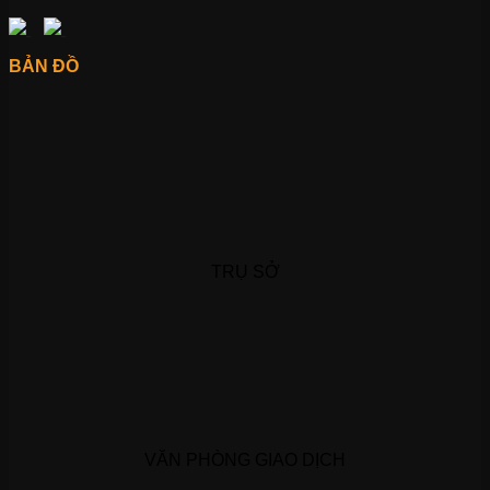
BẢN ĐỒ
TRỤ SỞ
VĂN PHÒNG GIAO DỊCH