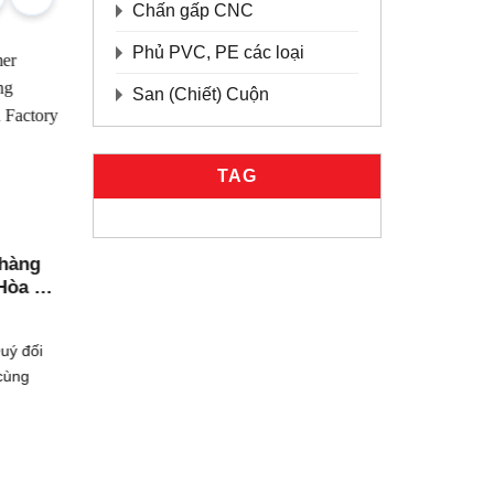
Chấn gấp CNC
Phủ PVC, PE các loại
San (Chiết) Cuộn
TAG
uyết
Inox Việt Nam thông báo Nhà
ồ Chí
máy Đức Hòa – Hồ Chí Minh
a Hồ
chính thức đi vào hoạt động từ
10/07/2026
ngày 10/07/2026
 tối ưu
Công ty TNHH Sản xuất và Thương mại
ng năng
Inox Việt Nam trân trọng thông báo tới
Quý