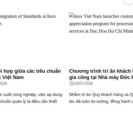
 trình tri ân khách hàng
Inox Việt Nam thông báo q
ng tại Nhà máy Đức Hòa Hồ
định sáp nhập Chi nhánh H
nh
Minh vào Nhà máy Đức Hò
2026
10/07/2026
Chí Minh
 ân Quý khách hàng và Quý đối
Nhằm nâng cao hiệu quả quản trị,
uôn tin tưởng, đồng hành cùng
hoạt động vận hành và tăng cườ