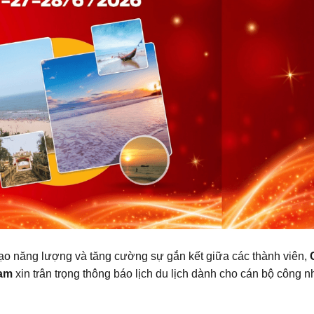
ạo năng lượng và tăng cường sự gắn kết giữa các thành viên,
Nam
xin trân trọng thông báo lịch du lịch dành cho cán bộ công 