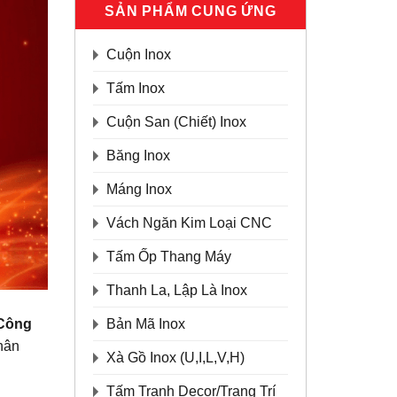
SẢN PHẨM CUNG ỨNG
Cuộn Inox
Tấm Inox
Cuộn San (Chiết) Inox
Băng Inox
Máng Inox
Vách Ngăn Kim Loại CNC
Tấm Ốp Thang Máy
Thanh La, Lập Là Inox
Công
Bản Mã Inox
nhân
Xà Gồ Inox (U,I,L,V,H)
Tấm Tranh Decor/Trang Trí