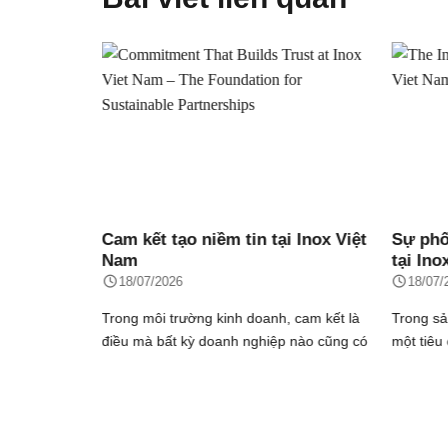
 Inox Việt
Sự phối hợp giữa các tiêu chuẩn
Chương
tại Inox Việt Nam
gia cô
Chí Mi
18/07/2026
10/07/
 cam kết là
Trong sản xuất công nghiệp, việc áp dụng
Nhằm tri
 nào cũng có
một tiêu chuẩn quản lý là điều cần thiết
tác đã l