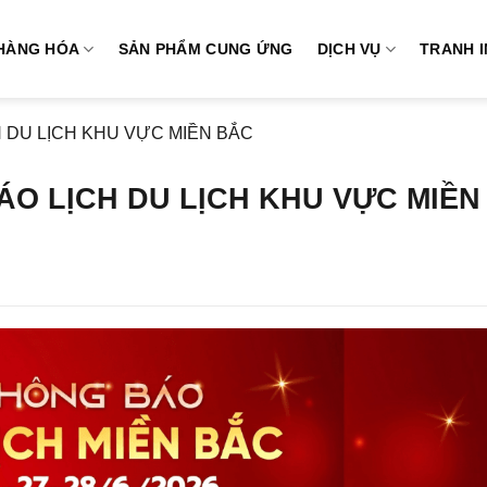
HÀNG HÓA
SẢN PHẨM CUNG ỨNG
DỊCH VỤ
TRANH 
H DU LỊCH KHU VỰC MIỀN BẮC
ÁO LỊCH DU LỊCH KHU VỰC MIỀN