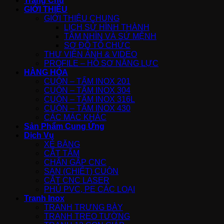
Trang Chủ
GIỚI THIỆU
GIỚI THIỆU CHUNG
LỊCH SỬ HÌNH THÀNH
TẦM NHÌN VÀ SỨ MỆNH
SƠ ĐỒ TỔ CHỨC
THƯ VIỆN ẢNH & VIDEO
PROFILE – HỒ SƠ NĂNG LỰC
HÀNG HÓA
CUỘN – TẤM INOX 201
CUỘN – TẤM INOX 304
CUỘN – TẤM INOX 316L
CUỘN – TẤM INOX 430
CÁC MÁC KHÁC
Sản Phẩm Cung Ứng
Dịch Vụ
XẺ BĂNG
CẮT TẤM
CHẤN GẤP CNC
SAN (CHIẾT) CUỘN
CẮT CNC LASER
PHỦ PVC, PE CÁC LOẠI
Tranh Inox
TRANH TRƯNG BÀY
TRANH TREO TƯỜNG