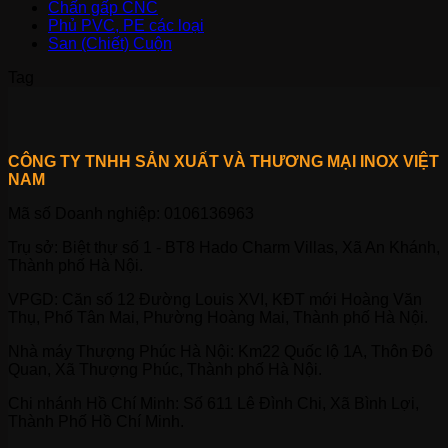
Chấn gấp CNC
Phủ PVC, PE các loại
San (Chiết) Cuộn
Tag
CÔNG TY TNHH SẢN XUẤT VÀ THƯƠNG MẠI INOX VIỆT
NAM
Mã số Doanh nghiệp: 0106136963
Trụ sở: Biệt thự số 1 - BT8 Hado Charm Villas, Xã An Khánh,
Thành phố Hà Nội.
VPGD: Căn số 12 Đường Louis XVI, KĐT mới Hoàng Văn
Thụ, Phố Tân Mai, Phường Hoàng Mai, Thành phố Hà Nội.
Nhà máy Thượng Phúc Hà Nội: Km22 Quốc lộ 1A, Thôn Đô
Quan, Xã Thượng Phúc, Thành phố Hà Nội.
Chi nhánh Hồ Chí Minh: Số 611 Lê Đình Chi, Xã Bình Lợi,
Thành Phố Hồ Chí Minh.