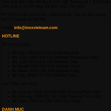
Nhà Máy Đức Hòa HCM: Lô Q7A–Q8, Đường số 7, KCN Hải
Sơn (GĐ 3+4) mở rộng, Xã Đức Hòa, Tây Ninh.
VP GTSP Cắt Laser CNC: S301S25-26, Tòa S3 Sky Oasis,
KĐT Ecopark, Hưng Yên.
Email:
info@inoxvietnam.com
HOTLINE
BP. Kinh Doanh:
Ms. Mai: 0933 863 616 (Zalo/ Wechat)
Ms. Diệu: 0902 146 622 (Mobile/ Whatsapp/ Zalo)
Ms. Lĩnh: 0915 491 549 (Mobile/ Zalo)
Mr. Quyết: 0962 812 812 (Mobile/ Zalo)
Mr. Mạnh: 0983 165 125 (Mobile/ Zalo)
Mr. Huy: 0868 575 420 (Mobile/ Zalo)
Gia Công Sản Xuất:
Mr. Cường: 0362 122 699 (NM Thượng Phúc HN)
Ms. Hương: 0986 061 907 (NM Thượng Phúc HN)
Mr. Luân: 0979 542 362 (NM Đức Hòa)
DANH MỤC