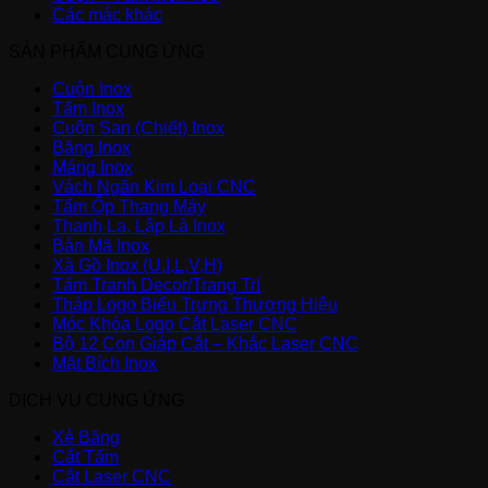
Các mác khác
SẢN PHẨM CUNG ỨNG
Cuộn Inox
Tấm Inox
Cuộn San (Chiết) Inox
Băng Inox
Máng Inox
Vách Ngăn Kim Loại CNC
Tấm Ốp Thang Máy
Thanh La, Lập Là Inox
Bản Mã Inox
Xà Gồ Inox (U,I,L,V,H)
Tấm Tranh Decor/Trang Trí
Tháp Logo Biểu Trưng Thương Hiệu
Móc Khóa Logo Cắt Laser CNC
Bộ 12 Con Giáp Cắt – Khắc Laser CNC
Mặt Bích Inox
DỊCH VỤ CUNG ỨNG
Xẻ Băng
Cắt Tấm
Cắt Laser CNC