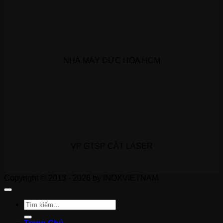
NHÀ MÁY ĐỨC HÒA HCM
VP GTSP CẮT LASER
Copyright © 2013 - 2026 by INOXVIETNAM
Tìm
kiếm: