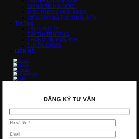
TRANH 12 CON GIÁP
GIÁNG SINH & NOEL
MÓC TREO & MÓC KHÓA
BIỂU TRƯNG THƯƠNG HIỆU
Tin Tức
TIN CÔNG TY
TIN THỊ TRƯỜNG
THÔNG TIN HỮU ÍCH
TUYỂN DỤNG
LIÊN HỆ
ĐĂNG KÝ TƯ VẤN