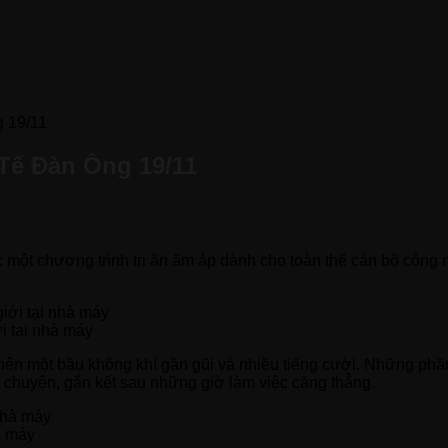
 19/11
Tế Đàn Ông 19/11
 một chương trình tri ân ấm áp dành cho toàn thể cán bộ công
i tại nhà máy
ên một bầu không khí gần gũi và nhiều tiếng cười. Những phần
ò chuyện, gắn kết sau những giờ làm việc căng thẳng.
à máy