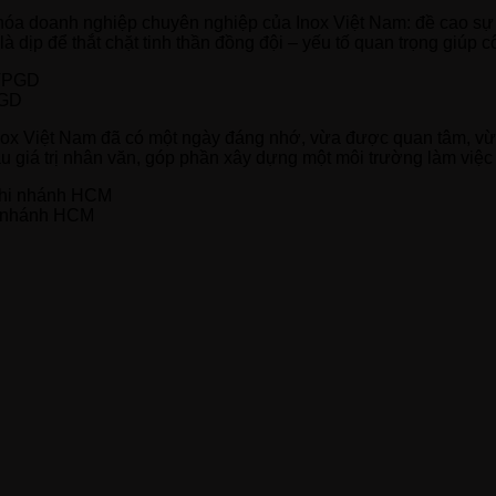
hóa doanh nghiệp chuyên nghiệp của Inox Việt Nam: đề cao sự 
à dịp để thắt chặt tinh thần đồng đội – yếu tố quan trọng giúp c
PGD
Inox Việt Nam đã có một ngày đáng nhớ, vừa được quan tâm, vừ
iàu giá trị nhân văn, góp phần xây dựng một môi trường làm việc 
hi nhánh HCM