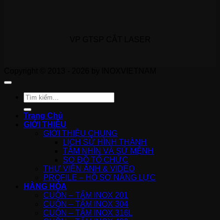
VP GTSP CẮT LASER
Copyright © 2013 - 2026 by INOXVIETNAM
Tìm
kiếm:
Trang Chủ
GIỚI THIỆU
GIỚI THIỆU CHUNG
LỊCH SỬ HÌNH THÀNH
TẦM NHÌN VÀ SỨ MỆNH
SƠ ĐỒ TỔ CHỨC
THƯ VIỆN ẢNH & VIDEO
PROFILE – HỒ SƠ NĂNG LỰC
HÀNG HÓA
CUỘN – TẤM INOX 201
CUỘN – TẤM INOX 304
CUỘN – TẤM INOX 316L