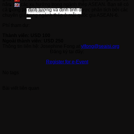
nắm bắt các xu hướng trong ngành thép ASEAN. Bạn sẽ có
cả thông tin định lượng và định tính được phân tích bởi các
Tìm
kiếm:
chuyên gia trong ngành thép ở mỗi quốc gia ASEAN-6.
Phí tham dự:
Thành viên: USD 100
Ngoài thành viên: USD 250
Thông tin liên hệ: Josephine Fong at
ylfong@seaisi.org
Đăng ký tại đây:
Register for e-Event
No tags
Bài viết liên quan