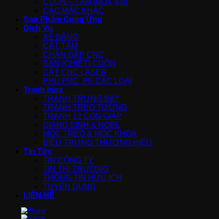
CUỘN – TẤM INOX 430
CÁC MÁC KHÁC
Sản Phẩm Cung Ứng
Dịch Vụ
XẺ BĂNG
CẮT TẤM
CHẤN GẤP CNC
SAN (CHIẾT) CUỘN
CẮT CNC LASER
PHỦ PVC, PE CÁC LOẠI
Tranh Inox
TRANH TRƯNG BÀY
TRANH TREO TƯỜNG
TRANH 12 CON GIÁP
GIÁNG SINH & NOEL
MÓC TREO & MÓC KHÓA
BIỂU TRƯNG THƯƠNG HIỆU
Tin Tức
TIN CÔNG TY
TIN THỊ TRƯỜNG
THÔNG TIN HỮU ÍCH
TUYỂN DỤNG
LIÊN HỆ