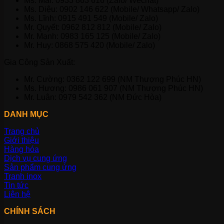
Ms. Mai: 0933 863 616 (Zalo/ Wechat)
Ms. Diệu: 0902 146 622 (Mobile/ Whatsapp/ Zalo)
Ms. Lĩnh: 0915 491 549 (Mobile/ Zalo)
Mr. Quyết: 0962 812 812 (Mobile/ Zalo)
Mr. Mạnh: 0983 165 125 (Mobile/ Zalo)
Mr. Huy: 0868 575 420 (Mobile/ Zalo)
Gia Công Sản Xuất:
Mr. Cường: 0362 122 699 (NM Thượng Phúc HN)
Ms. Hương: 0986 061 907 (NM Thượng Phúc HN)
Mr. Luân: 0979 542 362 (NM Đức Hòa)
DANH MỤC
Trang chủ
Giới thiệu
Hàng hóa
Dịch vụ cung ứng
Sản phẩm cung ứng
Tranh inox
Tin tức
Liên hệ
CHÍNH SÁCH