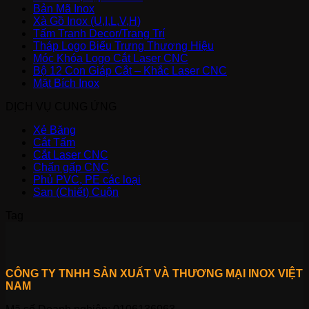
Bản Mã Inox
Xà Gồ Inox (U,I,L,V,H)
Tấm Tranh Decor/Trang Trí
Tháp Logo Biểu Trưng Thương Hiệu
Móc Khóa Logo Cắt Laser CNC
Bộ 12 Con Giáp Cắt – Khắc Laser CNC
Mặt Bích Inox
DỊCH VỤ CUNG ỨNG
Xẻ Băng
Cắt Tấm
Cắt Laser CNC
Chấn gấp CNC
Phủ PVC, PE các loại
San (Chiết) Cuộn
Tag
CÔNG TY TNHH SẢN XUẤT VÀ THƯƠNG MẠI INOX VIỆT
NAM