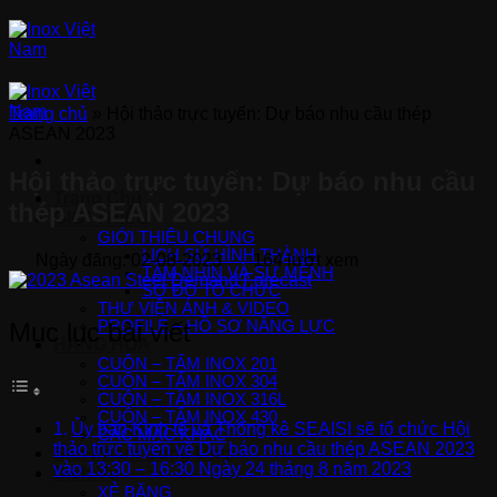
Bỏ
qua
nội
dung
Trang chủ
»
Hội thảo trực tuyến: Dự báo nhu cầu thép
ASEAN 2023
Hội thảo trực tuyến: Dự báo nhu cầu
Trang Chủ
thép ASEAN 2023
GIỚI THIỆU
GIỚI THIỆU CHUNG
LỊCH SỬ HÌNH THÀNH
Ngày đăng: 02-08-2023
164 lượt xem
TẦM NHÌN VÀ SỨ MỆNH
SƠ ĐỒ TỔ CHỨC
THƯ VIỆN ẢNH & VIDEO
Mục lục bài viết
PROFILE – HỒ SƠ NĂNG LỰC
HÀNG HÓA
CUỘN – TẤM INOX 201
CUỘN – TẤM INOX 304
CUỘN – TẤM INOX 316L
CUỘN – TẤM INOX 430
Ủy ban Kinh tế và Thống kê SEAISI sẽ tổ chức Hội
CÁC MÁC KHÁC
thảo trực tuyến về Dự báo nhu cầu thép ASEAN 2023
Sản Phẩm Cung Ứng
vào 13:30 – 16:30 Ngày 24 tháng 8 năm 2023
Dịch Vụ
XẺ BĂNG