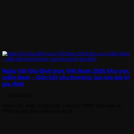
Ngày hội Gia đình Inox Việt Nam 2026 khu vực
miền Nam – Gắn kết yêu thương, lan tỏa giá trị
gia đình
06/08/2026
Ngày Chủ nhật, 02/08/2026, Công ty TNHH Sản xuất và
Thương mại Inox Việt Nam đã tổ