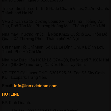
Mã số Doanh nghiệp: 0106136963
Trụ sở: Biệt thự số 1 - BT8 Hado Charm Villas, Xã An Khánh,
Thành phố Hà Nội.
VPGD: Căn số 12 Đường Louis XVI, KĐT mới Hoàng Văn
Thụ, Phố Tân Mai, Phường Hoàng Mai, Thành phố Hà Nội.
Nhà máy Thượng Phúc Hà Nội: Km22 Quốc lộ 1A, Thôn Đô
Quan, Xã Thượng Phúc, Thành phố Hà Nội.
Chi nhánh Hồ Chí Minh: Số 611 Lê Đình Chi, Xã Bình Lợi,
Thành Phố Hồ Chí Minh.
Nhà Máy Đức Hòa HCM: Lô Q7A–Q8, Đường số 7, KCN Hải
Sơn (GĐ 3+4) mở rộng, Xã Đức Hòa, Tây Ninh.
VP GTSP Cắt Laser CNC: S301S25-26, Tòa S3 Sky Oasis,
KĐT Ecopark, Hưng Yên.
Email:
info@inoxvietnam.com
HOTLINE
BP. Kinh Doanh: