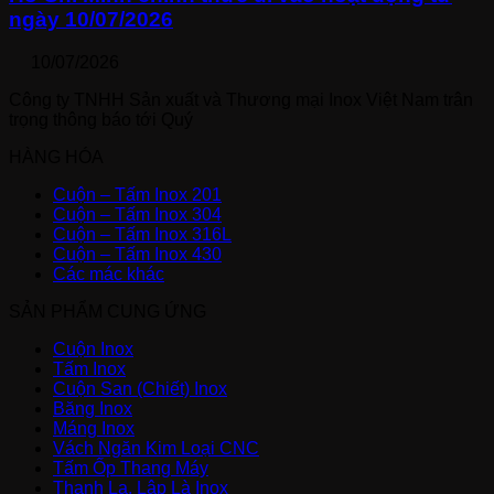
ngày 10/07/2026
10/07/2026
Công ty TNHH Sản xuất và Thương mại Inox Việt Nam trân
trọng thông báo tới Quý
HÀNG HÓA
Cuộn – Tấm Inox 201
Cuộn – Tấm Inox 304
Cuộn – Tấm Inox 316L
Cuộn – Tấm Inox 430
Các mác khác
SẢN PHẨM CUNG ỨNG
Cuộn Inox
Tấm Inox
Cuộn San (Chiết) Inox
Băng Inox
Máng Inox
Vách Ngăn Kim Loại CNC
Tấm Ốp Thang Máy
Thanh La, Lập Là Inox