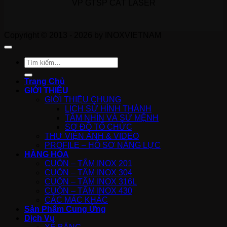
VP GTSP CẮT LASER
Copyright © 2013 - 2026 by INOXVIETNAM
Tìm
kiếm:
Trang Chủ
GIỚI THIỆU
GIỚI THIỆU CHUNG
LỊCH SỬ HÌNH THÀNH
TẦM NHÌN VÀ SỨ MỆNH
SƠ ĐỒ TỔ CHỨC
THƯ VIỆN ẢNH & VIDEO
PROFILE – HỒ SƠ NĂNG LỰC
HÀNG HÓA
CUỘN – TẤM INOX 201
CUỘN – TẤM INOX 304
CUỘN – TẤM INOX 316L
CUỘN – TẤM INOX 430
CÁC MÁC KHÁC
Sản Phẩm Cung Ứng
Dịch Vụ