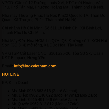
VPGD: Căn số 12 Đường Louis XVI, KĐT mới Hoàng Văn
Thụ, Phố Tân Mai, Phường Hoàng Mai, Thành phố Hà Nội.
Nhà máy Thượng Phúc Hà Nội: Km22 Quốc lộ 1A, Thôn Đô
Quan, Xã Thượng Phúc, Thành phố Hà Nội.
Chi nhánh Hồ Chí Minh: Số 611 Lê Đình Chi, Xã Bình Lợi,
Thành Phố Hồ Chí Minh.
Nhà Máy Đức Hòa HCM: Lô Q7A–Q8, Đường số 7, KCN Hải
Sơn (GĐ 3+4) mở rộng, Xã Đức Hòa, Tây Ninh.
VP GTSP Cắt Laser CNC: S301S25-26, Tòa S3 Sky Oasis,
KĐT Ecopark, Hưng Yên.
Email:
info@inoxvietnam.com
HOTLINE
BP. Kinh Doanh:
Ms. Mai: 0933 863 616 (Zalo/ Wechat)
Ms. Diệu: 0902 146 622 (Mobile/ Whatsapp/ Zalo)
Ms. Lĩnh: 0915 491 549 (Mobile/ Zalo)
Mr. Quyết: 0962 812 812 (Mobile/ Zalo)
Mr. Mạnh: 0983 165 125 (Mobile/ Zalo)