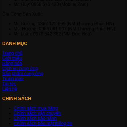
Mr. Huy: 0868 575 420 (Mobile/ Zalo)
Gia Công Sản Xuất:
Mr. Cường: 0362 122 699 (NM Thượng Phúc HN)
Ms. Hương: 0986 061 907 (NM Thượng Phúc HN)
Mr. Luân: 0979 542 362 (NM Đức Hòa)
DANH MỤC
Trang chủ
Giới thiệu
Hàng hóa
Dịch vụ cung ứng
Sản phẩm cung ứng
Tranh inox
Tin tức
Liên hệ
CHÍNH SÁCH
Chính sách mua hàng
Chính sách vận chuyển
Chính sách bảo hành
Chính sách bảo mật thông tin