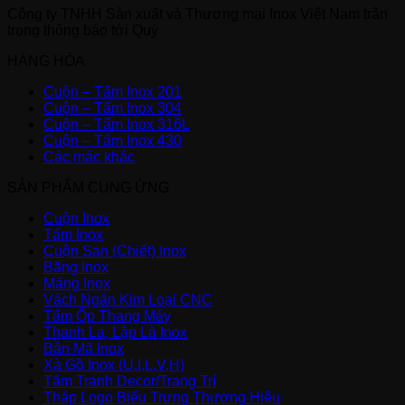
Công ty TNHH Sản xuất và Thương mại Inox Việt Nam trân
trọng thông báo tới Quý
HÀNG HÓA
Cuộn – Tấm Inox 201
Cuộn – Tấm Inox 304
Cuộn – Tấm Inox 316L
Cuộn – Tấm Inox 430
Các mác khác
SẢN PHẨM CUNG ỨNG
Cuộn Inox
Tấm Inox
Cuộn San (Chiết) Inox
Băng Inox
Máng Inox
Vách Ngăn Kim Loại CNC
Tấm Ốp Thang Máy
Thanh La, Lập Là Inox
Bản Mã Inox
Xà Gồ Inox (U,I,L,V,H)
Tấm Tranh Decor/Trang Trí
Tháp Logo Biểu Trưng Thương Hiệu