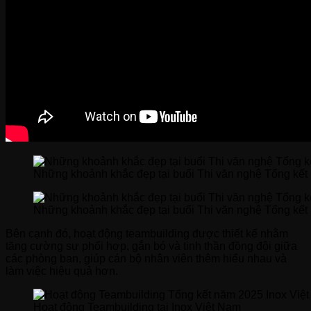
Tìm
kiếm:
Những khoảnh khắc đẹp tại buổi Thi văn nghệ Tổng kế
Những khoảnh khắc đẹp tại buổi Thi văn nghệ Tổng kế
Bên cạnh đó, hoạt động teambuilding được thiết kế nhằm
tăng cường sự phối hợp, gắn bó và tinh thần đồng đội giữa
các phòng ban, giúp cán bộ nhân viên thêm hiểu nhau và
làm việc hiệu quả hơn.
Hoạt động Teambuilding tại Inox Việt Nam