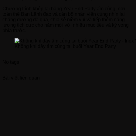
Chương trình khép lại bằng Year End Party ấm cúng, nơi
toàn thể Ban Lãnh đạo và cán bộ nhân viên cùng nhìn lại
chặng đường đã qua, chia sẻ niềm vui và tiếp thêm năng
lượng tích cực cho năm mới với nhiều mục tiêu và kỳ vọng
phía trước.
Không khí đầy ấm cúng tại buổi Year End Party
No tags
Bài viết liên quan