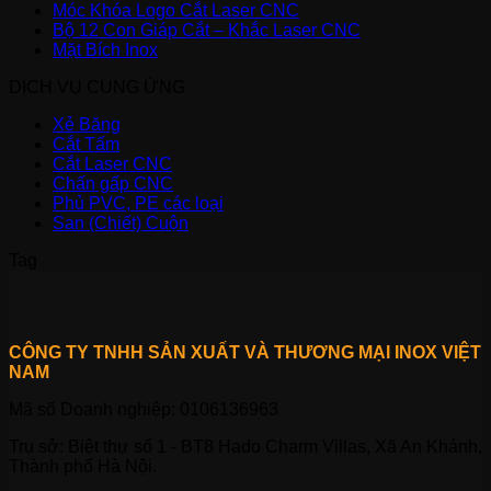
Móc Khóa Logo Cắt Laser CNC
Bộ 12 Con Giáp Cắt – Khắc Laser CNC
Mặt Bích Inox
DỊCH VỤ CUNG ỨNG
Xẻ Băng
Cắt Tấm
Cắt Laser CNC
Chấn gấp CNC
Phủ PVC, PE các loại
San (Chiết) Cuộn
Tag
CÔNG TY TNHH SẢN XUẤT VÀ THƯƠNG MẠI INOX VIỆT
NAM
Mã số Doanh nghiệp: 0106136963
Trụ sở: Biệt thự số 1 - BT8 Hado Charm Villas, Xã An Khánh,
Thành phố Hà Nội.