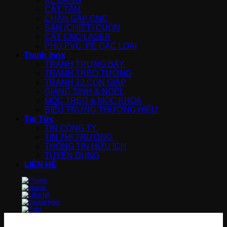
XẺ BĂNG
CẮT TẤM
CHẤN GẤP CNC
SAN (CHIẾT) CUỘN
CẮT CNC LASER
PHỦ PVC, PE CÁC LOẠI
Tranh Inox
TRANH TRƯNG BÀY
TRANH TREO TƯỜNG
TRANH 12 CON GIÁP
GIÁNG SINH & NOEL
MÓC TREO & MÓC KHÓA
BIỂU TRƯNG THƯƠNG HIỆU
Tin Tức
TIN CÔNG TY
TIN THỊ TRƯỜNG
THÔNG TIN HỮU ÍCH
TUYỂN DỤNG
LIÊN HỆ