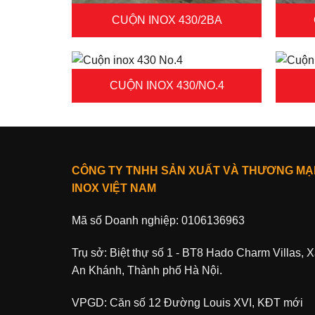
CUỘN INOX 430/2BA
CUỘN INOX 430/NO.4
CÔNG TY TNHH SẢN XUẤT VÀ THƯƠNG MẠ
INOX VIỆT NAM
Mã số Doanh nghiệp: 0106136963
Trụ sở: Biệt thự số 1 - BT8 Hado Charm Villas, 
An Khánh, Thành phố Hà Nội.
VPGD: Căn số 12 Đường Louis XVI, KĐT mới