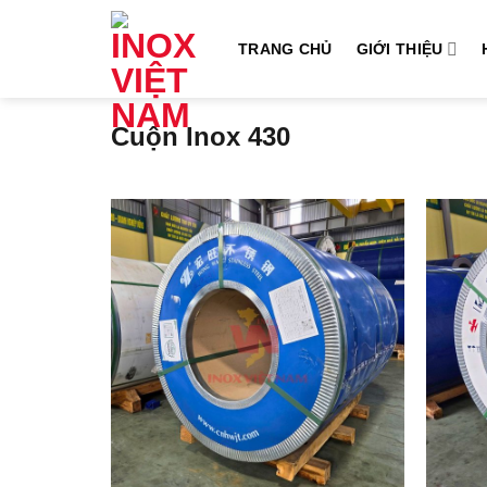
Bỏ
qua
TRANG CHỦ
GIỚI THIỆU
nội
dung
Cuộn Inox 430