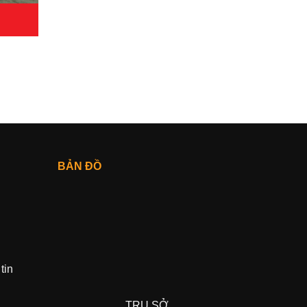
BẢN ĐỒ
tin
TRỤ SỞ