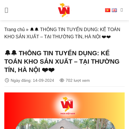
Bỏ
qua
nội
dung
Trang chủ
»
🔔🔔 THÔNG TIN TUYỂN DỤNG: KẾ TOÁN
KHO SẢN XUẤT – TẠI THƯỜNG TÍN, HÀ NỘI ❤️❤️
🔔🔔 THÔNG TIN TUYỂN DỤNG: KẾ
TOÁN KHO SẢN XUẤT – TẠI THƯỜNG
TÍN, HÀ NỘI ❤️❤️
Ngày đăng: 14-09-2024
702 lượt xem