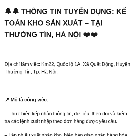
🔔🔔 THÔNG TIN TUYỂN DỤNG: KẾ
TOÁN KHO SẢN XUẤT – TẠI
THƯỜNG TÍN, HÀ NỘI ❤️❤️
Địa chỉ làm việc: Km22, Quốc lộ 1A, Xã Quất Động, Huyện
Thường Tín, Tp. Hà Nội.
📍 Mô tả công việc:
– Thực hiện tiếp nhận thông tin, dữ liệu, theo dõi và kiểm
tra các lệnh xuất nhập theo đơn hàng được yêu cầu.
– Lập phiếu xuất nhập kho, biên bản giao nhận hàng hóa,